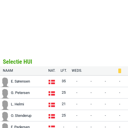
Selectie HUI
NAAM
NAT.
LFT.
WEDS.
35
-
-
-
-
E. Sørensen
25
-
-
-
-
G. Petersen
21
-
-
-
-
L. Helmi
25
-
-
-
-
O. Stenderup
-
-
-
-
-
F. Pedersen