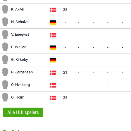
K. Al-Ali
22
-
-
-
-
N. Schulze
-
-
-
-
-
V. Eneqvist
-
-
-
-
-
E. Walløe
-
-
-
-
-
G. Kirkeby
-
-
-
-
-
R. Jørgensen
21
-
-
-
-
O. Hvidberg
-
-
-
-
-
G. Holm
22
-
-
-
-
Alle HUI spelers