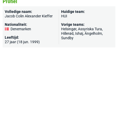
Profiel
Volledige naam:
Huidige team:
Jacob Colin Alexander Kieffer
HUI
Nationaliteit:
Vorige teams:
Denemarken
Helsingør, Assyriska Tura,
Hillerød, Ishøj, Ängelholm,
Leeftijd:
Sundby
27 jaar (18 jun. 1999)