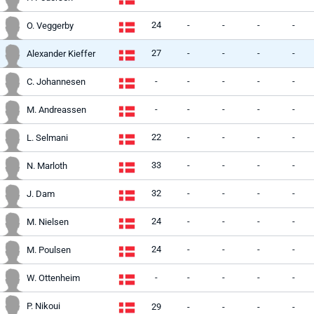
24
-
-
-
-
O. Veggerby
27
-
-
-
-
Alexander Kieffer
-
-
-
-
-
C. Johannesen
-
-
-
-
-
M. Andreassen
22
-
-
-
-
L. Selmani
33
-
-
-
-
N. Marloth
32
-
-
-
-
J. Dam
24
-
-
-
-
M. Nielsen
24
-
-
-
-
M. Poulsen
-
-
-
-
-
W. Ottenheim
P. Nikoui
29
-
-
-
-