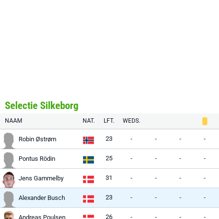
Selectie Silkeborg
NAAM
NAT.
LFT.
WEDS.
23
-
-
-
-
Robin Østrøm
25
-
-
-
-
Pontus Rödin
31
-
-
-
-
Jens Gammelby
23
-
-
-
-
Alexander Busch
26
-
-
-
-
Andreas Poulsen