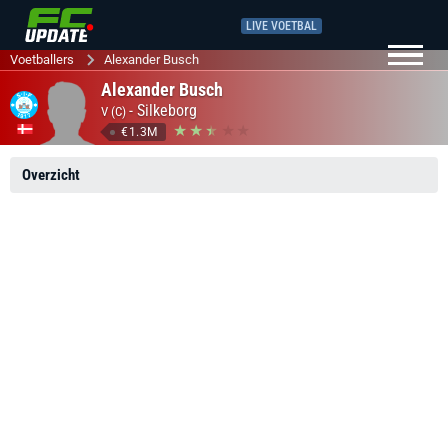
LIVE VOETBAL
Voetballers
Alexander Busch
Alexander Busch
-
Silkeborg
V (C)
€1.3M
Overzicht