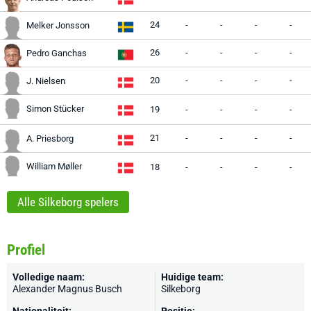
24
-
-
-
-
Melker Jonsson
26
-
-
-
-
Pedro Ganchas
20
-
-
-
-
J. Nielsen
Simon Stücker
19
-
-
-
-
21
-
-
-
-
A. Priesborg
William Møller
18
-
-
-
-
Alle Silkeborg spelers
Profiel
Volledige naam:
Huidige team:
Alexander Magnus Busch
Silkeborg