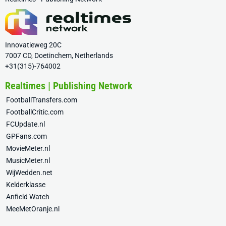
Innovatieweg 20C
7007 CD, Doetinchem, Netherlands
+31(315)-764002
Realtimes | Publishing Network
FootballTransfers.com
FootballCritic.com
FCUpdate.nl
GPFans.com
MovieMeter.nl
MusicMeter.nl
WijWedden.net
Kelderklasse
Anfield Watch
MeeMetOranje.nl