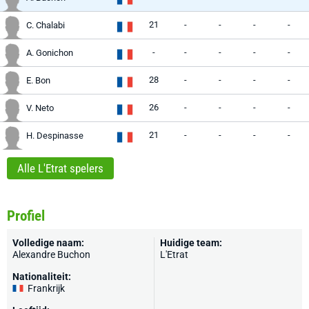
21
-
-
-
-
C. Chalabi
-
-
-
-
-
A. Gonichon
28
-
-
-
-
E. Bon
26
-
-
-
-
V. Neto
21
-
-
-
-
H. Despinasse
Alle L'Etrat spelers
Profiel
Volledige naam:
Huidige team:
Alexandre Buchon
L'Etrat
Nationaliteit:
Frankrijk