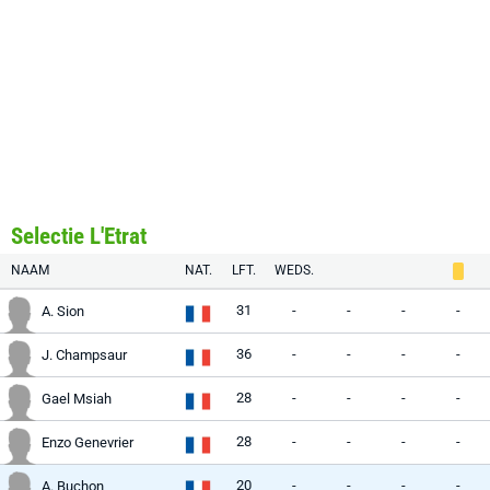
Selectie L'Etrat
NAAM
NAT.
LFT.
WEDS.
31
-
-
-
-
A. Sion
36
-
-
-
-
J. Champsaur
28
-
-
-
-
Gael Msiah
28
-
-
-
-
Enzo Genevrier
20
-
-
-
-
A. Buchon