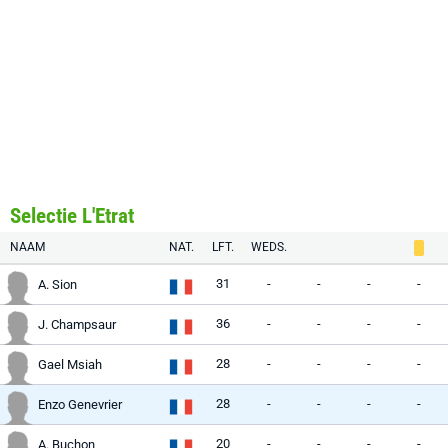
Selectie L'Etrat
NAAM
NAT.
LFT.
WEDS.
31
-
-
-
-
A. Sion
36
-
-
-
-
J. Champsaur
28
-
-
-
-
Gael Msiah
28
-
-
-
-
Enzo Genevrier
20
-
-
-
-
A. Buchon