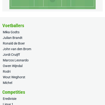
Voetballers
Mika Godts
Julian Brandt
Ronald de Boer
John van den Brom
Jordi Cruijff
Marcos Leonardo
Owen Wijndal
Rodri
Wout Weghorst
Míchel
Competities
Eredivisie
Ligue 1