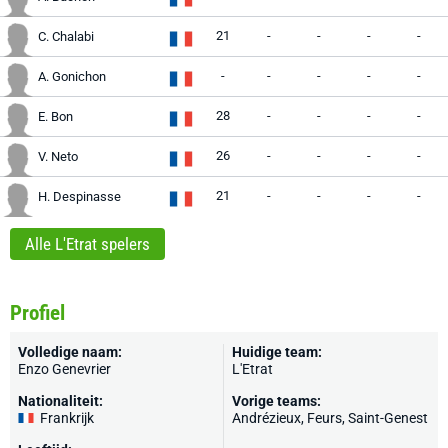
21
-
-
-
-
C. Chalabi
-
-
-
-
-
A. Gonichon
28
-
-
-
-
E. Bon
26
-
-
-
-
V. Neto
21
-
-
-
-
H. Despinasse
Alle L'Etrat spelers
Profiel
Volledige naam:
Huidige team:
Enzo Genevrier
L'Etrat
Nationaliteit:
Vorige teams:
Frankrijk
Andrézieux
,
Feurs
,
Saint-Genest