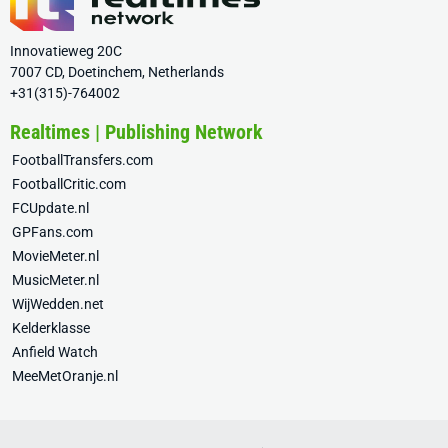
Innovatieweg 20C
7007 CD, Doetinchem, Netherlands
+31(315)-764002
Realtimes | Publishing Network
FootballTransfers.com
FootballCritic.com
FCUpdate.nl
GPFans.com
MovieMeter.nl
MusicMeter.nl
WijWedden.net
Kelderklasse
Anfield Watch
MeeMetOranje.nl