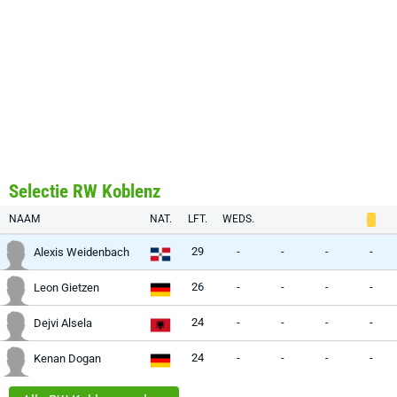
Selectie RW Koblenz
NAAM
NAT.
LFT.
WEDS.
29
-
-
-
-
Alexis Weidenbach
26
-
-
-
-
Leon Gietzen
24
-
-
-
-
Dejvi Alsela
24
-
-
-
-
Kenan Dogan