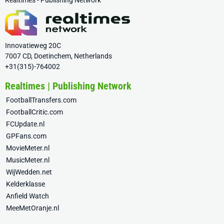
Realtimes - Publishing Network
Innovatieweg 20C
7007 CD, Doetinchem, Netherlands
+31(315)-764002
Realtimes | Publishing Network
FootballTransfers.com
FootballCritic.com
FCUpdate.nl
GPFans.com
MovieMeter.nl
MusicMeter.nl
WijWedden.net
Kelderklasse
Anfield Watch
MeeMetOranje.nl