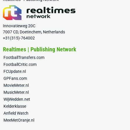
Innovatieweg 20C
7007 CD, Doetinchem, Netherlands
+31(315)-764002
Realtimes | Publishing Network
FootballTransfers.com
FootballCritic.com
FCUpdate.nl
GPFans.com
MovieMeter.nl
MusicMeter.nl
WijWedden.net
Kelderklasse
Anfield Watch
MeeMetOranje.nl