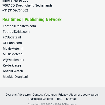
Innovatieweg 20C
7007 CD, Doetinchem, Netherlands
+31(315)-764002
Realtimes | Publishing Network
FootballTransfers.com
FootballCritic.com
FCUpdate.nl
GPFans.com
MovieMeter.nl
MusicMeter.nl
WijWedden.net
Kelderklasse
Anfield Watch
MeeMetOranje.nl
Over ons
Adverteren
Contact
Vacatures
Privacy
Algemene voorwaarden
Huisregels
Colofon
RSS
Sitemap
Copyright (©) 2005 - 2026
FCUpdate.nl