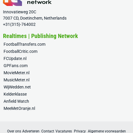
Innovatieweg 20C
7007 CD, Doetinchem, Netherlands
+31(315)-764002
Realtimes | Publishing Network
FootballTransfers.com
FootballCritic.com
FCUpdate.nl
GPFans.com
MovieMeter.nl
MusicMeter.nl
WijWedden.net
Kelderklasse
Anfield Watch
MeeMetOranje.nl
Over ons
Adverteren
Contact
Vacatures
Privacy
Algemene voorwaarden