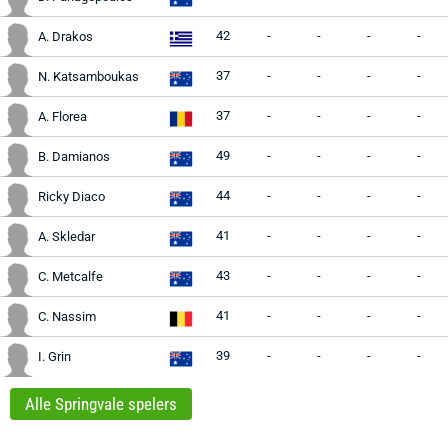
42
-
-
-
-
A. Drakos
37
-
-
-
-
N. Katsamboukas
37
-
-
-
-
A. Florea
49
-
-
-
-
B. Damianos
44
-
-
-
-
Ricky Diaco
41
-
-
-
-
A. Skledar
43
-
-
-
-
C. Metcalfe
41
-
-
-
-
C. Nassim
39
-
-
-
-
I. Grin
Alle Springvale spelers