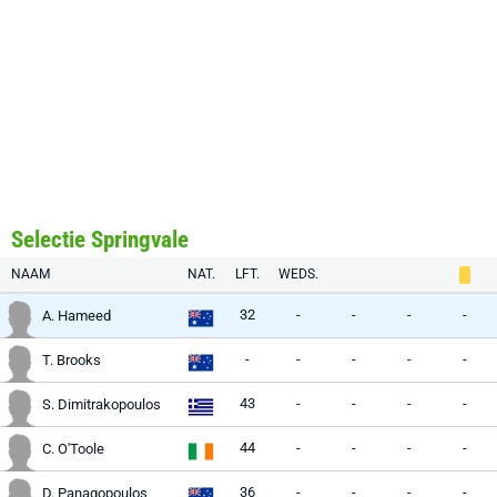
Selectie Springvale
NAAM
NAT.
LFT.
WEDS.
32
-
-
-
-
A. Hameed
-
-
-
-
-
T. Brooks
43
-
-
-
-
S. Dimitrakopoulos
44
-
-
-
-
C. O'Toole
36
-
-
-
-
D. Panagopoulos