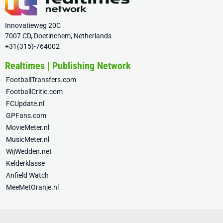
Innovatieweg 20C
7007 CD, Doetinchem, Netherlands
+31(315)-764002
Realtimes | Publishing Network
FootballTransfers.com
FootballCritic.com
FCUpdate.nl
GPFans.com
MovieMeter.nl
MusicMeter.nl
WijWedden.net
Kelderklasse
Anfield Watch
MeeMetOranje.nl