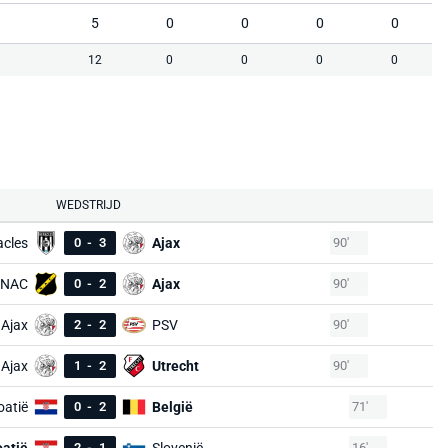
5
0
0
0
0
12
0
0
0
0
WEDSTRIJD
acles
0
-
3
Ajax
90'
NAC
0
-
2
Ajax
90'
Ajax
2
-
2
PSV
90'
Ajax
1
-
2
Utrecht
90'
oatië
0
-
2
België
71'
2
-
1
16'