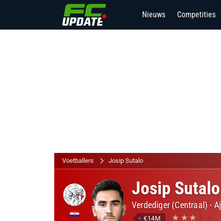
Nieuws
Competities
Voetballers
Josip Sutalo
Josip Sutalo
Verdediger (Centraal)
-
A
€14M