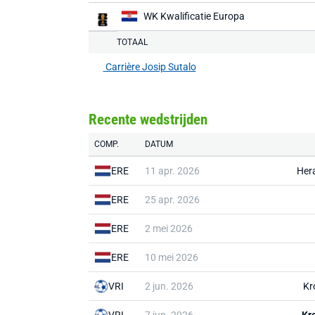
WK Kwalificatie Europa
TOTAAL
Carrière Josip Sutalo
Recente wedstrijden
COMP.
DATUM
ERE
11 apr. 2026
Her
ERE
25 apr. 2026
ERE
2 mei 2026
ERE
10 mei 2026
VRI
2 jun. 2026
Kr