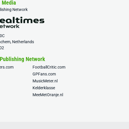
& Media
blishing Network
20C
nchem, Netherlands
02
 Publishing Network
fers.com
FootballCritic.com
GPFans.com
MusicMeter.nl
Kelderklasse
MeeMetOranje.nl