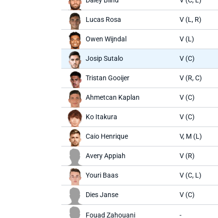
Daley Blind
V (C, L)
Lucas Rosa
V (L, R)
Owen Wijndal
V (L)
Josip Sutalo
V (C)
Tristan Gooijer
V (R, C)
Ahmetcan Kaplan
V (C)
Ko Itakura
V (C)
Caio Henrique
V, M (L)
Avery Appiah
V (R)
Youri Baas
V (C, L)
Dies Janse
V (C)
Fouad Zahouani
-