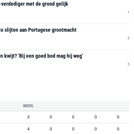
-verdediger met de grond gelijk
1
lo slijten aan Portugese grootmacht
5
 kwijt? 'Bij een goed bod mag hij weg'
5
WEDS.
3
0
0
0
0
4
0
0
0
0