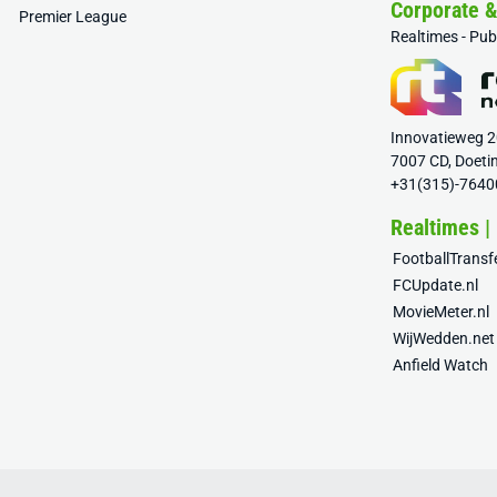
Corporate 
Premier League
Realtimes - Pu
Innovatieweg 
7007 CD, Doeti
+31(315)-7640
Realtimes |
FootballTrans
FCUpdate.nl
MovieMeter.nl
WijWedden.net
Anfield Watch