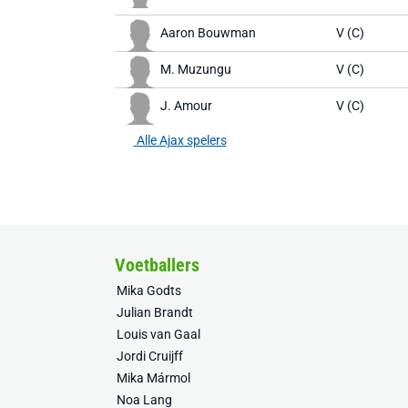
Aaron Bouwman
V (C)
M. Muzungu
V (C)
J. Amour
V (C)
Alle Ajax spelers
Voetballers
Mika Godts
Julian Brandt
Louis van Gaal
Jordi Cruijff
Mika Mármol
Noa Lang