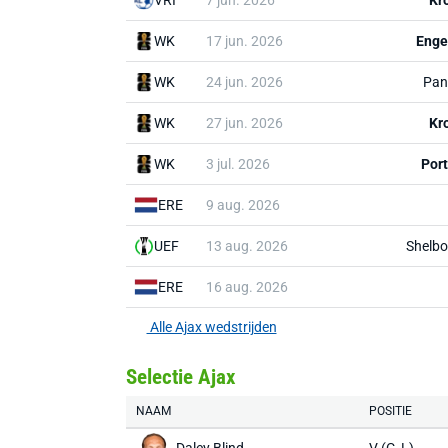
VRI
7 jun. 2026
Kr
WK
17 jun. 2026
Enge
WK
24 jun. 2026
Pa
WK
27 jun. 2026
Kr
WK
3 jul. 2026
Por
ERE
9 aug. 2026
UEF
13 aug. 2026
Shelbo
ERE
16 aug. 2026
Alle Ajax wedstrijden
Selectie Ajax
NAAM
POSITIE