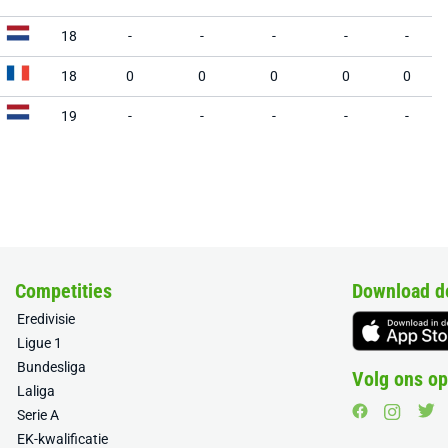
18
-
-
-
-
-
18
0
0
0
0
0
19
-
-
-
-
-
Competities
Download d
Eredivisie
Ligue 1
Bundesliga
Volg ons op
Laliga
Serie A
EK-kwalificatie