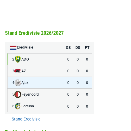
Stand Eredivisie 2026/2027
Eredivisie
GS
DS
PT
ADO
0
0
0
2
AZ
0
0
0
3
Ajax
0
0
0
4
Feyenoord
0
0
0
5
Fortuna
0
0
0
6
Stand Eredivisie