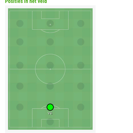
Posities in het veld
VC