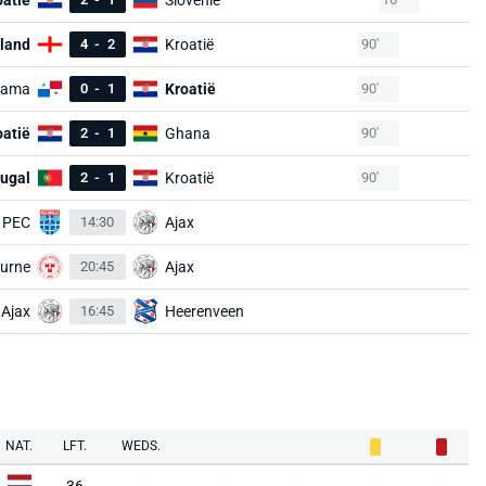
oatië
Slovenië
land
4
-
2
Kroatië
90'
nama
0
-
1
Kroatië
90'
oatië
2
-
1
Ghana
90'
tugal
2
-
1
Kroatië
90'
PEC
14:30
Ajax
urne
20:45
Ajax
Ajax
16:45
Heerenveen
NAT.
LFT.
WEDS.