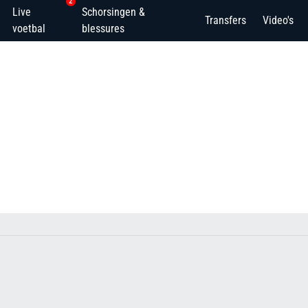
2
Live
Schorsingen &
Transfers
Video's
voetbal
blessures