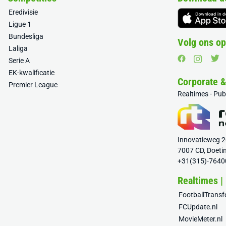
Eredivisie
Ligue 1
Bundesliga
Volg ons op
Laliga
Serie A
EK-kwalificatie
Corporate 
Premier League
Realtimes - Pu
Innovatieweg 
7007 CD, Doeti
+31(315)-7640
Realtimes |
FootballTrans
FCUpdate.nl
MovieMeter.nl