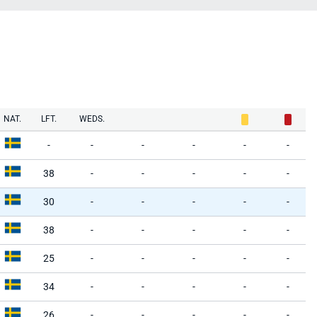
NAT.
LFT.
WEDS.
-
-
-
-
-
-
38
-
-
-
-
-
30
-
-
-
-
-
38
-
-
-
-
-
25
-
-
-
-
-
34
-
-
-
-
-
26
-
-
-
-
-