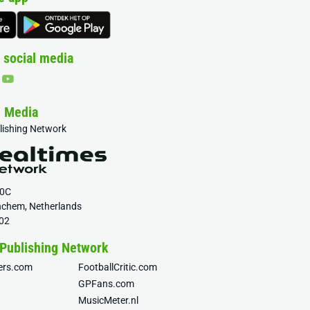
 social media
& Media
blishing Network
20C
nchem, Netherlands
02
 Publishing Network
fers.com
FootballCritic.com
GPFans.com
MusicMeter.nl