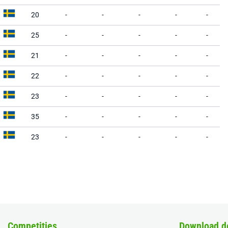
20
-
-
-
-
-
25
-
-
-
-
-
21
-
-
-
-
-
22
-
-
-
-
-
23
-
-
-
-
-
35
-
-
-
-
-
23
-
-
-
-
-
Competities
Download d