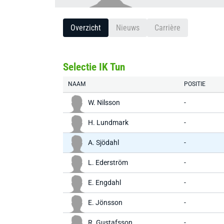
Overzicht
Nieuws
Carrière
Selectie IK Tun
NAAM
POSITIE
W. Nilsson
-
H. Lundmark
-
A. Sjödahl
-
L. Ederström
-
E. Engdahl
-
E. Jönsson
-
R. Gustafsson
-