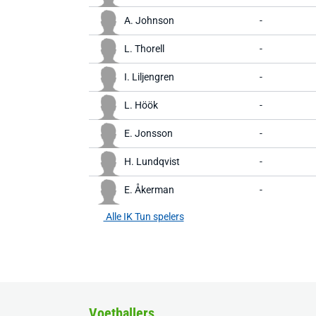
A. Johnson
-
L. Thorell
-
I. Liljengren
-
L. Höök
-
E. Jonsson
-
H. Lundqvist
-
E. Åkerman
-
Alle IK Tun spelers
Voetballers