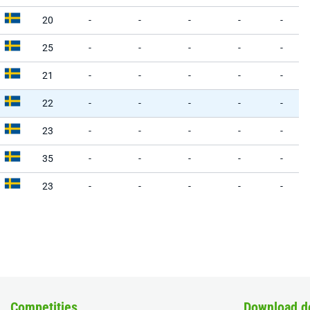
20
-
-
-
-
-
25
-
-
-
-
-
21
-
-
-
-
-
22
-
-
-
-
-
23
-
-
-
-
-
35
-
-
-
-
-
23
-
-
-
-
-
Competities
Download d