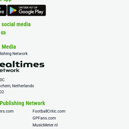
 social media
& Media
blishing Network
20C
nchem, Netherlands
02
 Publishing Network
fers.com
FootballCritic.com
GPFans.com
MusicMeter.nl