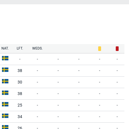
NAT.
LFT.
WEDS.
-
-
-
-
-
-
38
-
-
-
-
-
30
-
-
-
-
-
38
-
-
-
-
-
25
-
-
-
-
-
34
-
-
-
-
-
26
-
-
-
-
-