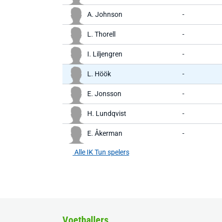
A. Johnson
-
L. Thorell
-
I. Liljengren
-
L. Höök
-
E. Jonsson
-
H. Lundqvist
-
E. Åkerman
-
Alle IK Tun spelers
Voetballers