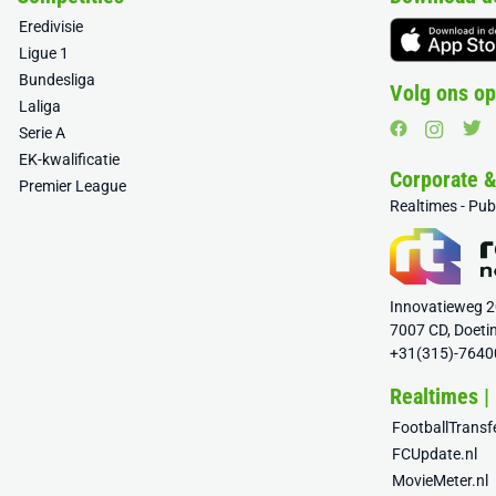
Eredivisie
Ligue 1
Bundesliga
Volg ons op
Laliga
Serie A
EK-kwalificatie
Corporate 
Premier League
Realtimes - Pu
Innovatieweg 
7007 CD, Doeti
+31(315)-7640
Realtimes |
FootballTrans
FCUpdate.nl
MovieMeter.nl