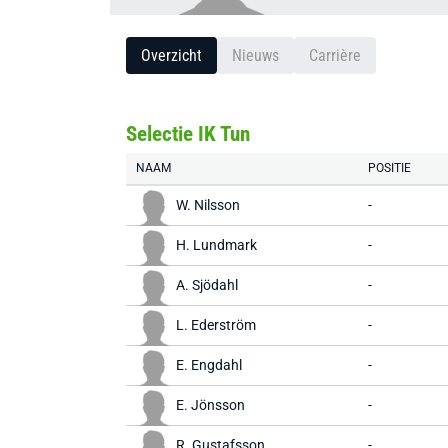
Overzicht
Nieuws
Carrière
Selectie IK Tun
NAAM
POSITIE
W. Nilsson
-
H. Lundmark
-
A. Sjödahl
-
L. Ederström
-
E. Engdahl
-
E. Jönsson
-
R. Gustafsson
-