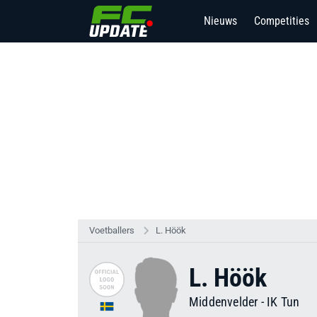
Nieuws
Competities
Voetballers
L. Höök
L. Höök
Middenvelder
-
IK Tun