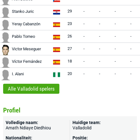
29
-
-
-
-
Stanko Juric
23
-
-
-
-
Yeray Cabanzón
26
-
-
-
-
Pablo Tomeo
27
-
-
-
-
Victor Meseguer
18
-
-
-
-
Víctor Fernández
20
-
-
-
-
I. Alani
Alle Valladolid spelers
Profiel
Volledige naam:
Huidige team:
Amath Ndiaye Diedhiou
Valladolid
Nationaliteit:
Positie: