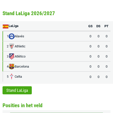
Stand LaLiga 2026/2027
LaLiga
GS
DS
PT
Alavés
0
0
0
1
Athletic
0
0
0
2
Atlético
0
0
0
3
Barcelona
0
0
0
4
Celta
0
0
0
5
Stand LaLiga
Posities in het veld