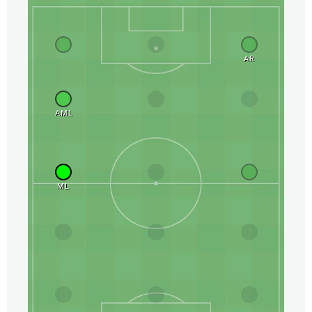
AR
AML
ML