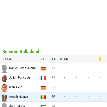
Selectie Valladolid
NAAM
NAT.
LFT.
WEDS.
21
-
-
-
-
Daniel Pérez Guerrero
25
-
-
-
-
Julien Ponceau
31
-
-
-
-
Iván Alejo
30
-
-
-
-
Amath Ndiaye
25
-
-
-
-
Álex Balboa