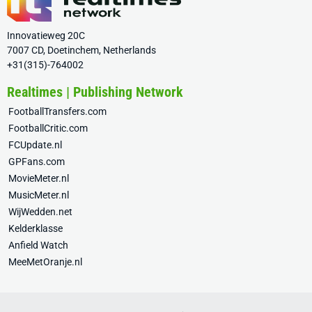
Innovatieweg 20C
7007 CD, Doetinchem, Netherlands
+31(315)-764002
Realtimes | Publishing Network
FootballTransfers.com
FootballCritic.com
FCUpdate.nl
GPFans.com
MovieMeter.nl
MusicMeter.nl
WijWedden.net
Kelderklasse
Anfield Watch
MeeMetOranje.nl