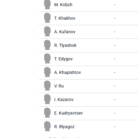
M. Kobzh
-
T. Khakhov
-
A. Kufanov
-
R. Tlyashok
-
T. Edygov
-
A. Khapishtov
-
V. Ru
-
I. Kazarov
-
E. Kudryavtsev
-
R. Blyagoz
-