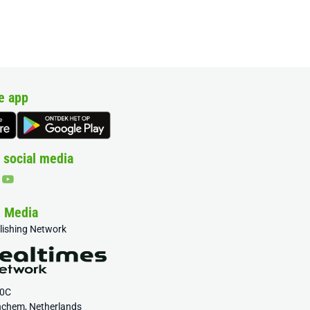
e app
 social media
& Media
blishing Network
20C
nchem, Netherlands