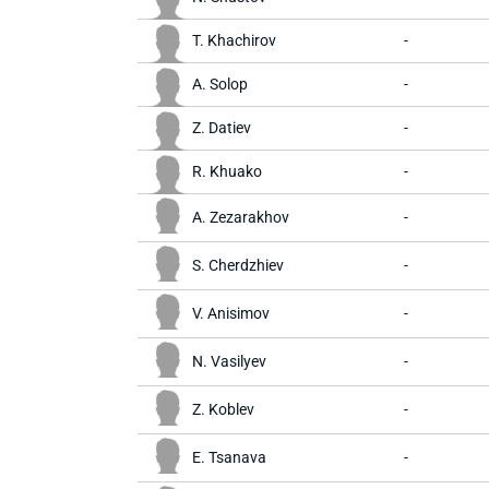
T. Khachirov
-
A. Solop
-
Z. Datiev
-
R. Khuako
-
A. Zezarakhov
-
S. Cherdzhiev
-
V. Anisimov
-
N. Vasilyev
-
Z. Koblev
-
E. Tsanava
-