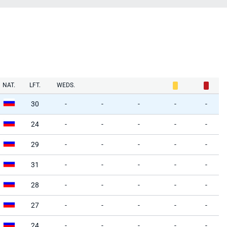
NAT.
LFT.
WEDS.
30
-
-
-
-
-
24
-
-
-
-
-
29
-
-
-
-
-
31
-
-
-
-
-
28
-
-
-
-
-
27
-
-
-
-
-
24
-
-
-
-
-