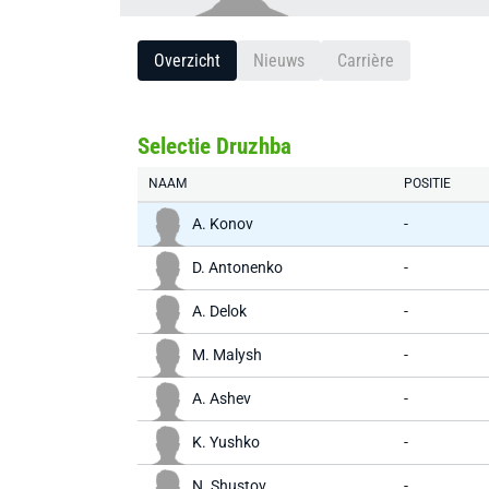
Overzicht
Nieuws
Carrière
Selectie Druzhba
NAAM
POSITIE
A. Konov
-
D. Antonenko
-
A. Delok
-
M. Malysh
-
A. Ashev
-
K. Yushko
-
N. Shustov
-