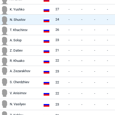
27
-
-
-
-
K. Yushko
24
-
-
-
-
N. Shustov
26
-
-
-
-
T. Khachirov
23
-
-
-
-
A. Solop
21
-
-
-
-
Z. Datiev
22
-
-
-
-
R. Khuako
A. Zezarakhov
23
-
-
-
-
S. Cherdzhiev
22
-
-
-
-
V. Anisimov
22
-
-
-
-
N. Vasilyev
23
-
-
-
-