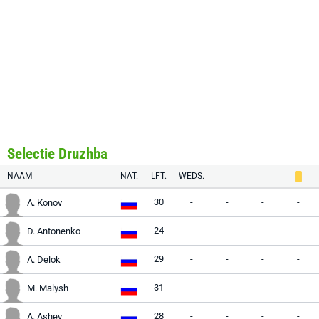
Selectie Druzhba
NAAM
NAT.
LFT.
WEDS.
30
-
-
-
-
A. Konov
24
-
-
-
-
D. Antonenko
29
-
-
-
-
A. Delok
31
-
-
-
-
M. Malysh
28
-
-
-
-
A. Ashev