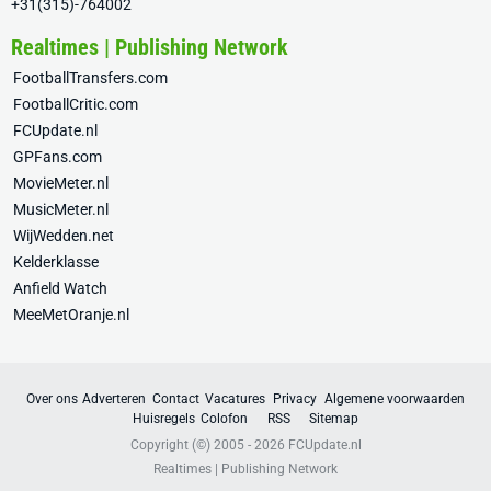
+31(315)-764002
Realtimes | Publishing Network
FootballTransfers.com
FootballCritic.com
FCUpdate.nl
GPFans.com
MovieMeter.nl
MusicMeter.nl
WijWedden.net
Kelderklasse
Anfield Watch
MeeMetOranje.nl
Over ons
Adverteren
Contact
Vacatures
Privacy
Algemene voorwaarden
Huisregels
Colofon
RSS
Sitemap
Copyright (©) 2005 - 2026
FCUpdate.nl
Realtimes | Publishing Network