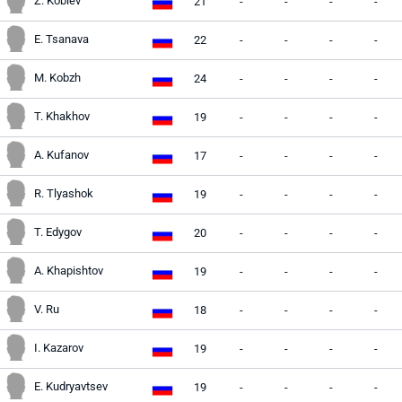
Z. Koblev
21
-
-
-
-
E. Tsanava
22
-
-
-
-
M. Kobzh
24
-
-
-
-
T. Khakhov
19
-
-
-
-
A. Kufanov
17
-
-
-
-
R. Tlyashok
19
-
-
-
-
T. Edygov
20
-
-
-
-
A. Khapishtov
19
-
-
-
-
V. Ru
18
-
-
-
-
I. Kazarov
19
-
-
-
-
E. Kudryavtsev
19
-
-
-
-