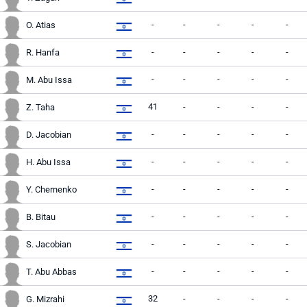
-
-
-
-
-
O. Atias
-
-
-
-
-
R. Hanfa
-
-
-
-
-
M. Abu Issa
41
-
-
-
-
Z. Taha
-
-
-
-
-
D. Jacobian
-
-
-
-
-
H. Abu Issa
-
-
-
-
-
Y. Chernenko
-
-
-
-
-
B. Bitau
-
-
-
-
-
S. Jacobian
-
-
-
-
-
T. Abu Abbas
32
-
-
-
-
G. Mizrahi