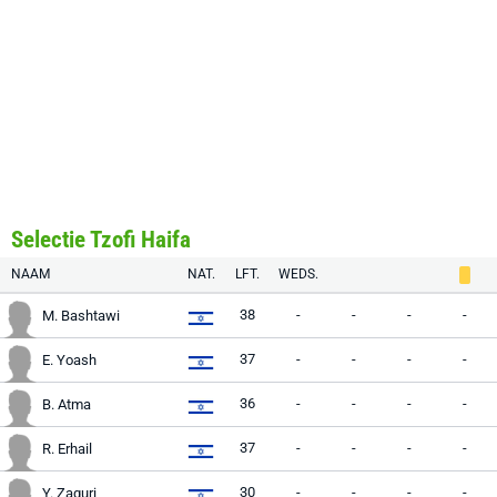
Selectie Tzofi Haifa
NAAM
NAT.
LFT.
WEDS.
38
-
-
-
-
M. Bashtawi
37
-
-
-
-
E. Yoash
36
-
-
-
-
B. Atma
37
-
-
-
-
R. Erhail
30
-
-
-
-
Y. Zaguri