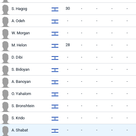
30
-
-
-
-
S. Hagog
-
-
-
-
-
A. Odeh
-
-
-
-
-
W. Morgan
28
-
-
-
-
M. Helon
-
-
-
-
-
D. Dibi
-
-
-
-
-
S. Bidoyan
-
-
-
-
-
A. Banoyan
-
-
-
-
-
O. Yahalom
-
-
-
-
-
S. Bronshtein
-
-
-
-
-
S. Krido
-
-
-
-
-
A. Shabat