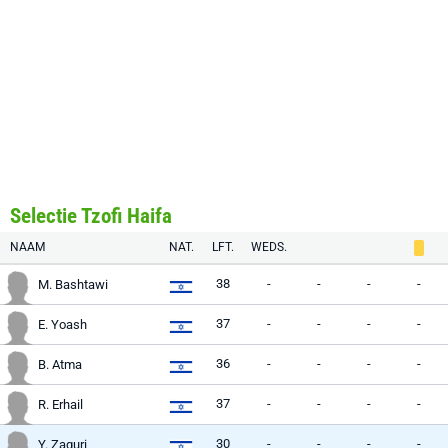
Selectie Tzofi Haifa
NAAM
NAT.
LFT.
WEDS.
38
-
-
-
-
M. Bashtawi
37
-
-
-
-
E. Yoash
36
-
-
-
-
B. Atma
37
-
-
-
-
R. Erhail
30
-
-
-
-
Y. Zaguri