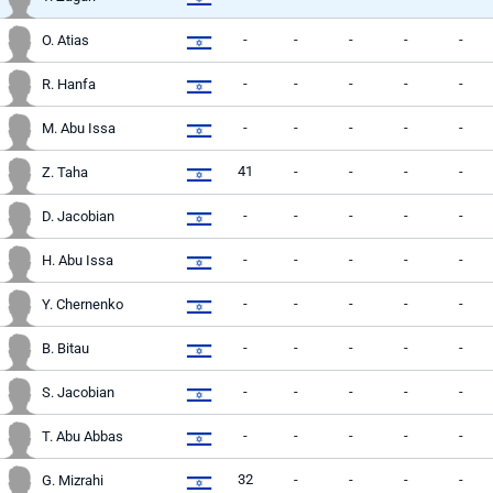
-
-
-
-
-
O. Atias
-
-
-
-
-
R. Hanfa
-
-
-
-
-
M. Abu Issa
41
-
-
-
-
Z. Taha
-
-
-
-
-
D. Jacobian
-
-
-
-
-
H. Abu Issa
-
-
-
-
-
Y. Chernenko
-
-
-
-
-
B. Bitau
-
-
-
-
-
S. Jacobian
-
-
-
-
-
T. Abu Abbas
32
-
-
-
-
G. Mizrahi