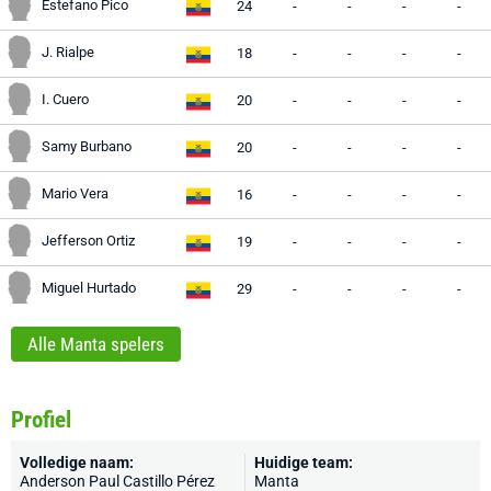
Estefano Pico
24
-
-
-
-
J. Rialpe
18
-
-
-
-
I. Cuero
20
-
-
-
-
Samy Burbano
20
-
-
-
-
Mario Vera
16
-
-
-
-
Jefferson Ortiz
19
-
-
-
-
Miguel Hurtado
29
-
-
-
-
Alle Manta spelers
Profiel
Volledige naam:
Huidige team:
Anderson Paul Castillo Pérez
Manta