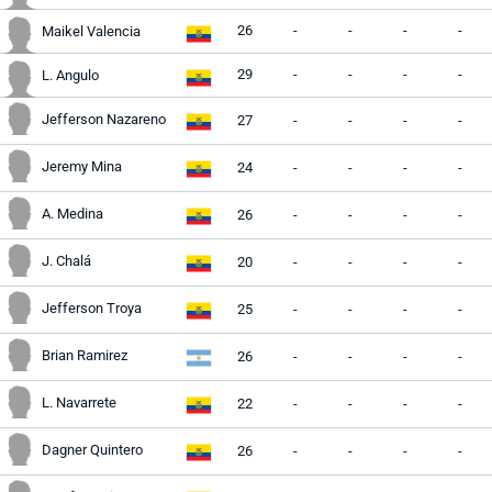
26
-
-
-
-
Maikel Valencia
29
-
-
-
-
L. Angulo
Jefferson Nazareno
27
-
-
-
-
Jeremy Mina
24
-
-
-
-
A. Medina
26
-
-
-
-
J. Chalá
20
-
-
-
-
Jefferson Troya
25
-
-
-
-
Brian Ramirez
26
-
-
-
-
L. Navarrete
22
-
-
-
-
Dagner Quintero
26
-
-
-
-