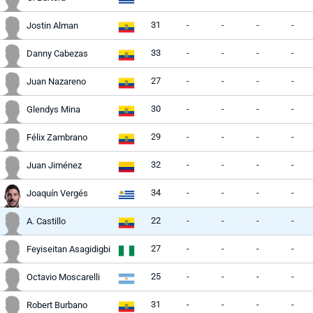
31
-
-
-
-
Jostin Alman
33
-
-
-
-
Danny Cabezas
27
-
-
-
-
Juan Nazareno
30
-
-
-
-
Glendys Mina
29
-
-
-
-
Félix Zambrano
32
-
-
-
-
Juan Jiménez
34
-
-
-
-
Joaquín Vergés
22
-
-
-
-
A. Castillo
27
-
-
-
-
Feyiseitan Asagidigbi
25
-
-
-
-
Octavio Moscarelli
31
-
-
-
-
Robert Burbano