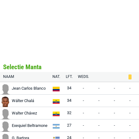
Selectie Manta
NAAM
NAT.
LFT.
WEDS.
34
-
-
-
-
Jean Carlos Blanco
34
-
-
-
-
Wálter Chalá
32
-
-
-
-
Walter Chávez
27
-
-
-
-
Exequiel Beltramone
24
-
-
-
-
G. Bartora