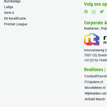
Bundesliga
Volg ons op
Laliga
Serie A
EK-kwalificatie
Corporate 
Premier League
Realtimes - Pu
Innovatieweg 
7007 CD, Doeti
+31(315)-7640
Realtimes |
FootballTrans
FCUpdate.nl
MovieMeter.nl
WijWedden.net
Anfield Watch