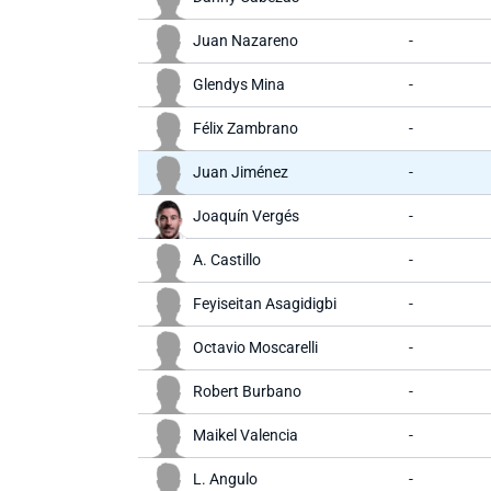
Juan Nazareno
-
Glendys Mina
-
Félix Zambrano
-
Juan Jiménez
-
Joaquín Vergés
-
A. Castillo
-
Feyiseitan Asagidigbi
-
Octavio Moscarelli
-
Robert Burbano
-
Maikel Valencia
-
L. Angulo
-