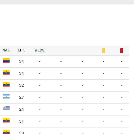
NAT.
LFT.
WEDS.
34
-
-
-
-
-
34
-
-
-
-
-
32
-
-
-
-
-
27
-
-
-
-
-
24
-
-
-
-
-
31
-
-
-
-
-
33
-
-
-
-
-