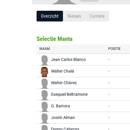
Overzicht
Nieuws
Carrière
Selectie Manta
NAAM
POSITIE
Jean Carlos Blanco
-
Wálter Chalá
-
Walter Chávez
-
Exequiel Beltramone
-
G. Bartora
-
Jostin Alman
-
Danny Cabezas
-