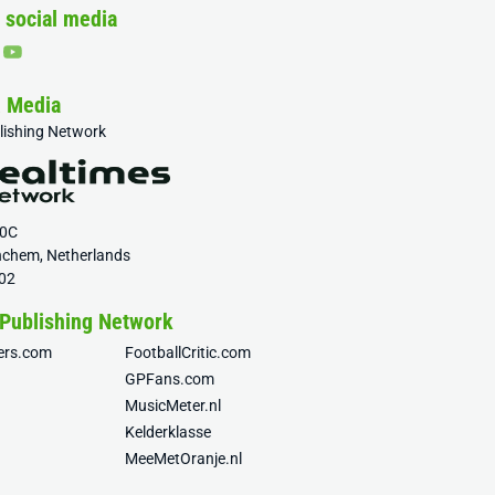
 social media
& Media
blishing Network
20C
nchem, Netherlands
02
 Publishing Network
fers.com
FootballCritic.com
GPFans.com
MusicMeter.nl
Kelderklasse
MeeMetOranje.nl