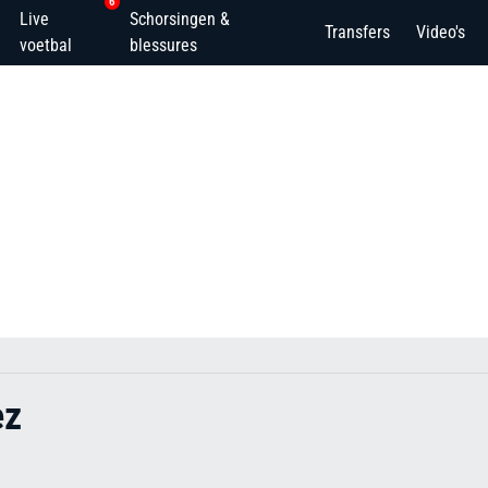
6
Live
Schorsingen &
Transfers
Video's
voetbal
blessures
ez