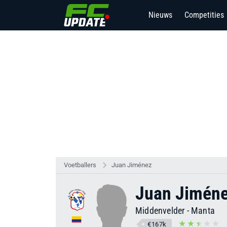
Nieuws
Competities
6
Voetballers
Juan Jiménez
Juan Jimén
Middenvelder
-
Manta
€167k