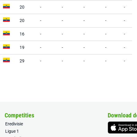
20
-
-
-
-
-
20
-
-
-
-
-
16
-
-
-
-
-
19
-
-
-
-
-
29
-
-
-
-
-
Competities
Download d
Eredivisie
Ligue 1