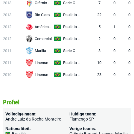
2013
Grêmio Barueri
Serie C
7
0
0
2013
Rio Claro
Paulista A2
22
0
0
2012
América SP
Paulista A2
5
1
0
2012
Comercial
Paulista A1
2
0
0
2011
Marília
Serie C
3
0
0
2011
Linense
Paulista A1
10
0
0
2010
Linense
Paulista A2
23
0
0
Profiel
Volledige naam:
Huidige team:
Andre Luiz da Rocha Monteiro
Flamengo SP
Nationaliteit:
Vorige teams:
Brazilië
Grêmio Barueri, Linense, Marília,