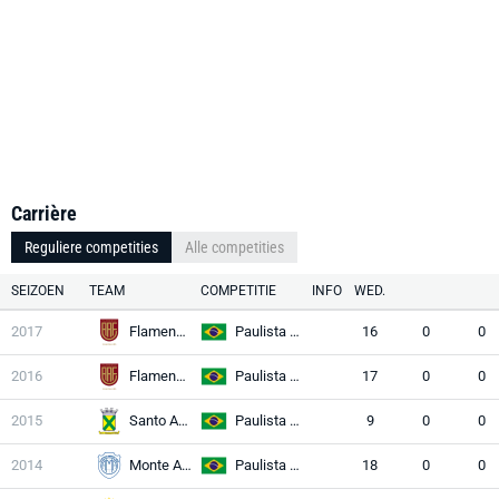
Carrière
Reguliere competities
Alle competities
SEIZOEN
TEAM
COMPETITIE
INFO
WED.
2017
Flamengo SP
Paulista A3
16
0
0
2016
Flamengo SP
Paulista A3
17
0
0
2015
Santo André
Paulista A2
9
0
0
2014
Monte Azul
Paulista A2
18
0
0