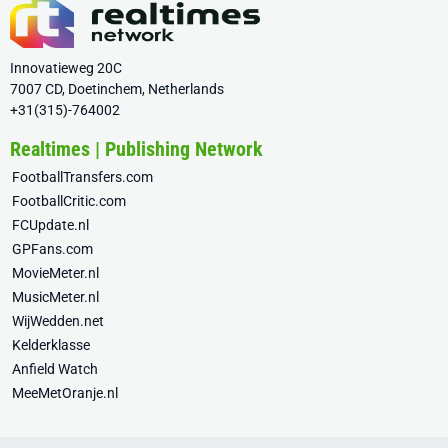
Innovatieweg 20C
7007 CD, Doetinchem, Netherlands
+31(315)-764002
Realtimes | Publishing Network
FootballTransfers.com
FootballCritic.com
FCUpdate.nl
GPFans.com
MovieMeter.nl
MusicMeter.nl
WijWedden.net
Kelderklasse
Anfield Watch
MeeMetOranje.nl