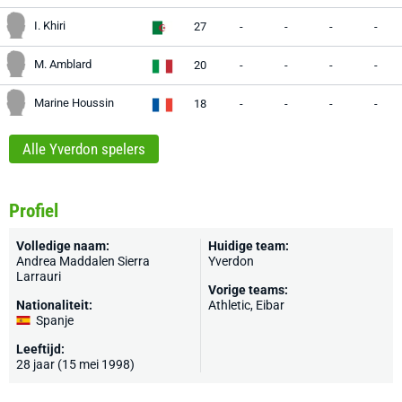
I. Khiri
27
-
-
-
-
M. Amblard
20
-
-
-
-
Marine Houssin
18
-
-
-
-
Alle Yverdon spelers
Profiel
Volledige naam:
Huidige team:
Andrea Maddalen Sierra
Yverdon
Larrauri
Vorige teams:
Nationaliteit:
Athletic, Eibar
Spanje
Leeftijd:
28 jaar (15 mei 1998)