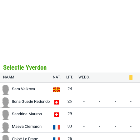
Selectie Yverdon
NAAM
NAT.
LFT.
WEDS.
24
-
-
-
-
Sara Velkova
26
-
-
-
-
Ilona Guede Redondo
29
-
-
-
-
Sandrine Mauron
33
-
-
-
-
Maéva Clémaron
26
-
-
-
-
Chloé Le Franc