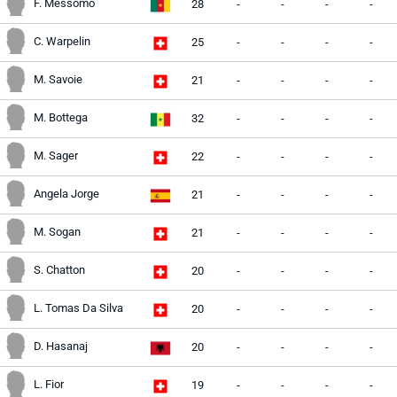
F. Messomo
28
-
-
-
-
C. Warpelin
25
-
-
-
-
M. Savoie
21
-
-
-
-
M. Bottega
32
-
-
-
-
M. Sager
22
-
-
-
-
Angela Jorge
21
-
-
-
-
M. Sogan
21
-
-
-
-
S. Chatton
20
-
-
-
-
L. Tomas Da Silva
20
-
-
-
-
D. Hasanaj
20
-
-
-
-
L. Fior
19
-
-
-
-