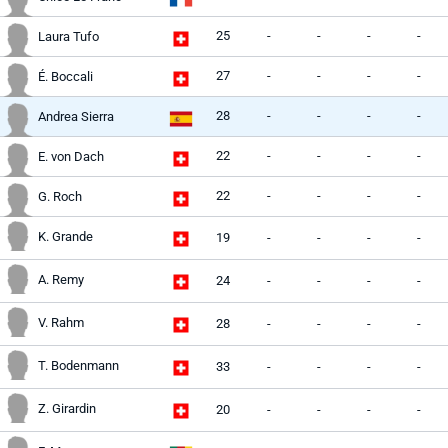
25
-
-
-
-
Laura Tufo
27
-
-
-
-
É. Boccali
28
-
-
-
-
Andrea Sierra
22
-
-
-
-
E. von Dach
22
-
-
-
-
G. Roch
K. Grande
19
-
-
-
-
A. Remy
24
-
-
-
-
V. Rahm
28
-
-
-
-
T. Bodenmann
33
-
-
-
-
Z. Girardin
20
-
-
-
-