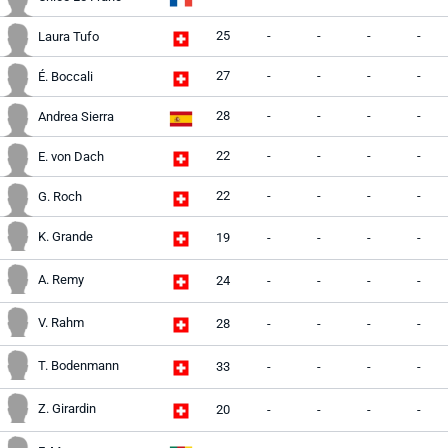
25
-
-
-
-
Laura Tufo
27
-
-
-
-
É. Boccali
28
-
-
-
-
Andrea Sierra
22
-
-
-
-
E. von Dach
22
-
-
-
-
G. Roch
K. Grande
19
-
-
-
-
A. Remy
24
-
-
-
-
V. Rahm
28
-
-
-
-
T. Bodenmann
33
-
-
-
-
Z. Girardin
20
-
-
-
-