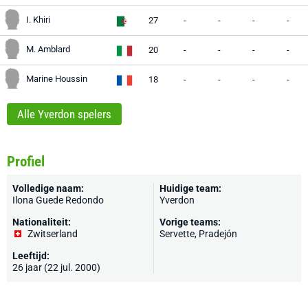
I. Khiri
27
-
-
-
-
M. Amblard
20
-
-
-
-
Marine Houssin
18
-
-
-
-
Alle Yverdon spelers
Profiel
Volledige naam:
Huidige team:
Ilona Guede Redondo
Yverdon
Nationaliteit:
Vorige teams:
Zwitserland
Servette, Pradejón
Leeftijd:
26 jaar (22 jul. 2000)