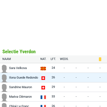
Selectie Yverdon
NAAM
NAT.
LFT.
WEDS.
24
-
-
-
-
Sara Velkova
26
-
-
-
-
Ilona Guede Redondo
29
-
-
-
-
Sandrine Mauron
33
-
-
-
-
Maéva Clémaron
26
-
-
-
-
Chloé Le Franc