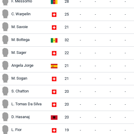
F. Messomo
28
-
-
-
-
C. Warpelin
25
-
-
-
-
M. Savoie
21
-
-
-
-
M. Bottega
32
-
-
-
-
M. Sager
22
-
-
-
-
Angela Jorge
21
-
-
-
-
M. Sogan
21
-
-
-
-
S. Chatton
20
-
-
-
-
L. Tomas Da Silva
20
-
-
-
-
D. Hasanaj
20
-
-
-
-
L. Fior
19
-
-
-
-