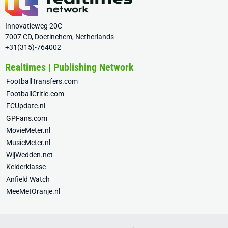
Innovatieweg 20C
7007 CD, Doetinchem, Netherlands
+31(315)-764002
Realtimes | Publishing Network
FootballTransfers.com
FootballCritic.com
FCUpdate.nl
GPFans.com
MovieMeter.nl
MusicMeter.nl
WijWedden.net
Kelderklasse
Anfield Watch
MeeMetOranje.nl