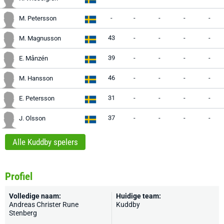
-
-
-
-
-
M. Petersson
43
-
-
-
-
M. Magnusson
39
-
-
-
-
E. Månzén
46
-
-
-
-
M. Hansson
31
-
-
-
-
E. Petersson
37
-
-
-
-
J. Olsson
Alle Kuddby spelers
Profiel
Volledige naam:
Huidige team:
Andreas Christer Rune
Kuddby
Stenberg