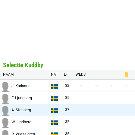
Selectie Kuddby
NAAM
NAT.
LFT.
WEDS.
32
-
-
-
-
J. Karlsson
35
-
-
-
-
F. Ljungberg
37
-
-
-
-
A. Stenberg
32
-
-
-
-
W. Lindberg
35
-
-
-
-
R. Wieselgren