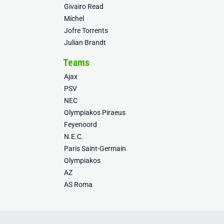
Givairo Read
Míchel
Jofre Torrents
Julian Brandt
Teams
Ajax
PSV
NEC
Olympiakos Piraeus
Feyenoord
N.E.C.
Paris Saint-Germain
Olympiakos
AZ
AS Roma