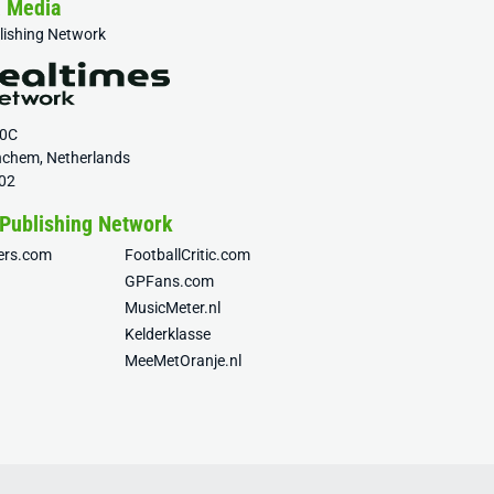
& Media
blishing Network
20C
nchem, Netherlands
02
 Publishing Network
fers.com
FootballCritic.com
GPFans.com
MusicMeter.nl
Kelderklasse
MeeMetOranje.nl