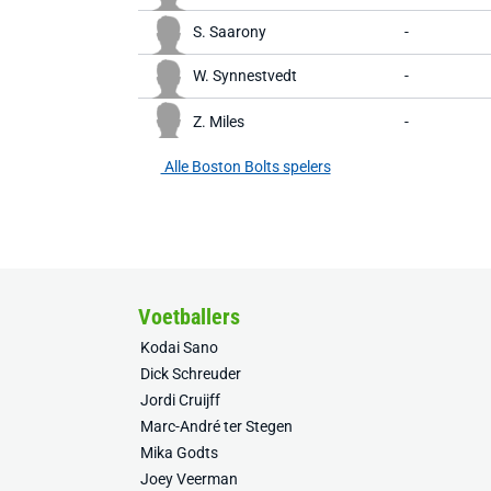
S. Saarony
-
W. Synnestvedt
-
Z. Miles
-
Alle Boston Bolts spelers
Voetballers
Kodai Sano
Dick Schreuder
Jordi Cruijff
Marc-André ter Stegen
Mika Godts
Joey Veerman