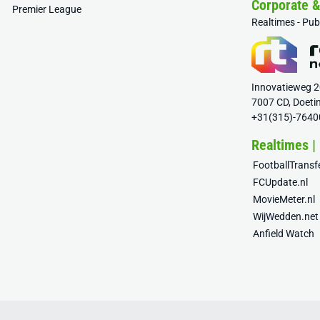
Corporate 
Premier League
Realtimes - Pu
Innovatieweg 
7007 CD, Doeti
+31(315)-7640
Realtimes |
FootballTrans
FCUpdate.nl
MovieMeter.nl
WijWedden.net
Anfield Watch