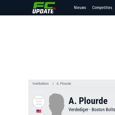
Nieuws
Competities
Voetballers
A. Plourde
A. Plourde
Verdediger
-
Boston Bolt