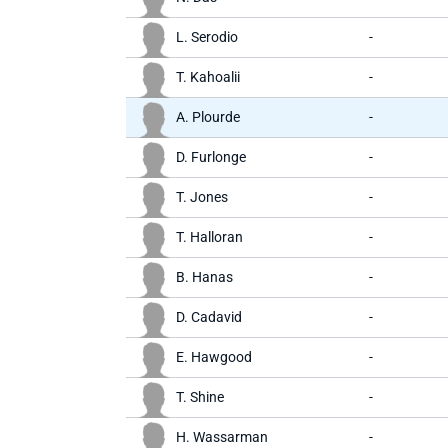
L. Serodio
-
T. Kahoalii
-
A. Plourde
-
D. Furlonge
-
T. Jones
-
T. Halloran
-
B. Hanas
-
D. Cadavid
-
E. Hawgood
-
T. Shine
-
H. Wassarman
-