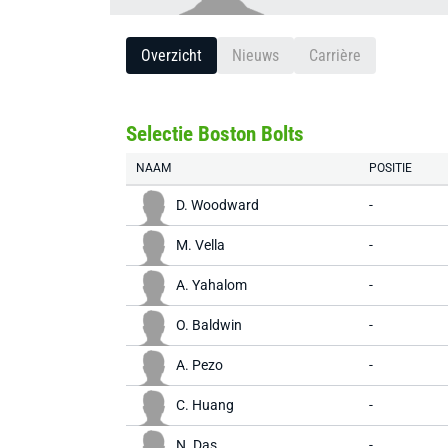
Overzicht
Nieuws
Carrière
Selectie Boston Bolts
NAAM
POSITIE
D. Woodward
-
M. Vella
-
A. Yahalom
-
O. Baldwin
-
A. Pezo
-
C. Huang
-
N. Das
-