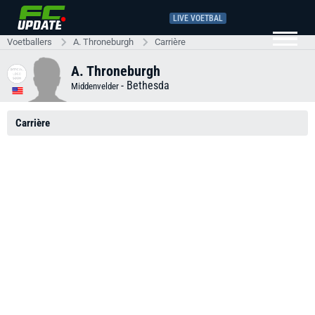
LIVE VOETBAL
Voetballers
A. Throneburgh
Carrière
A. Throneburgh
-
Bethesda
Middenvelder
Carrière