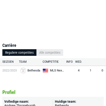
Carrière
Reguliere competities
Alle competities
SEIZOEN
TEAM
COMPETITIE
INFO
WED.
2022/2023
Bethesda
MLS Next U17
4
1
0
Profiel
Volledige naam:
Huidige team:
Andrew Throneburgh
Bethesda