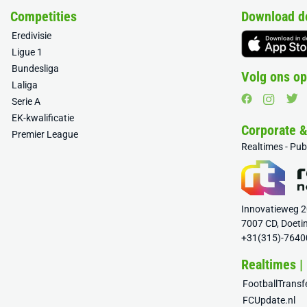
Competities
Download d
Eredivisie
Ligue 1
Bundesliga
Volg ons op
Laliga
Serie A
EK-kwalificatie
Corporate 
Premier League
Realtimes - Pu
Innovatieweg 
7007 CD, Doeti
+31(315)-7640
Realtimes |
FootballTrans
FCUpdate.nl