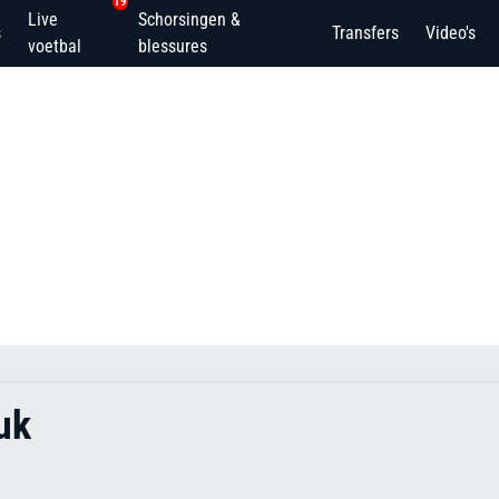
19
Live
Schorsingen &
s
Transfers
Video's
voetbal
blessures
uk