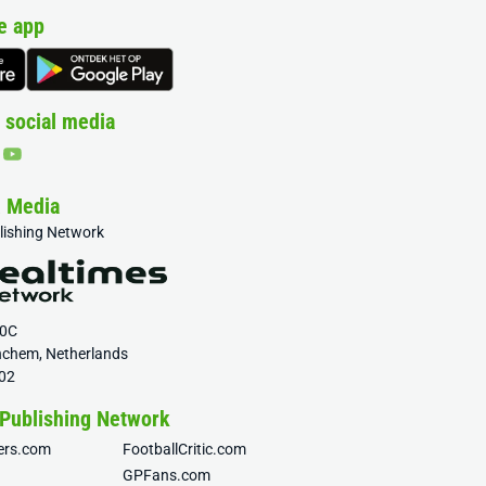
e app
 social media
& Media
blishing Network
20C
nchem, Netherlands
02
 Publishing Network
fers.com
FootballCritic.com
GPFans.com