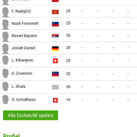
23
-
-
-
-
F. Radojičić
25
-
-
-
-
Noah Frommelt
26
-
-
-
-
Besart Bajrami
25
-
-
-
-
Josiah Daniel
L. Krbanjevic
23
-
-
-
-
A. Zivanovic
22
-
-
-
-
L. Shala
26
-
-
-
-
G. Schulthess
19
-
-
-
-
Alle Eschen/M spelers
Profiel