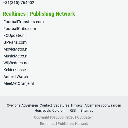
+31(315)-764002
Realtimes | Publishing Network
FootballTransfers.com
FootballCritic.com
FCUpdate.nl
GPFans.com
MovieMeter.nl
MusicMeter.nl
WijWedden.net
Kelderklasse
Anfield Watch
MeeMetOranje.nl
Over ons
Adverteren
Contact
Vacatures
Privacy
Algemene voorwaarden
Huisregels
Colofon
RSS
Sitemap
Copyright (©) 2005 - 2026
FCUpdate.nl
Realtimes | Publishing Network