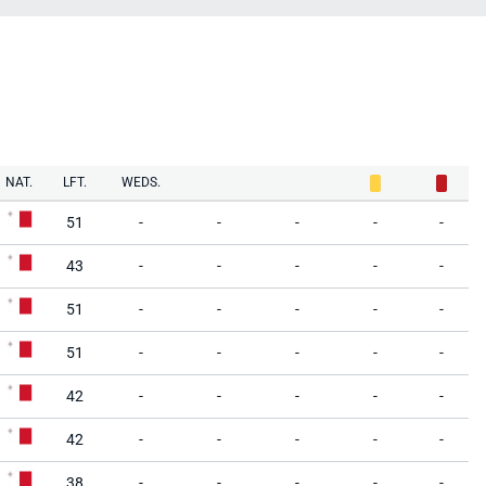
NAT.
LFT.
WEDS.
51
-
-
-
-
-
43
-
-
-
-
-
51
-
-
-
-
-
51
-
-
-
-
-
42
-
-
-
-
-
42
-
-
-
-
-
38
-
-
-
-
-