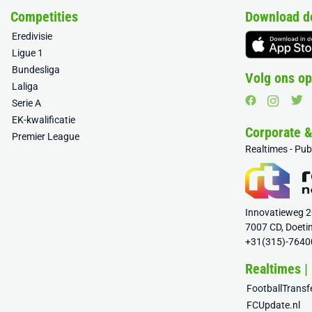
Competities
Download d
Eredivisie
Ligue 1
Bundesliga
Volg ons op
Laliga
Serie A
EK-kwalificatie
Corporate 
Premier League
Realtimes - Pu
Innovatieweg 
7007 CD, Doeti
+31(315)-7640
Realtimes |
FootballTrans
FCUpdate.nl