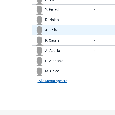
Y. Fenech
-
R. Nolan
-
A. Vella
-
P. Cassia
-
A. Abdilla
-
D. Atanasio
-
M. Galea
-
Alle Mosta spelers