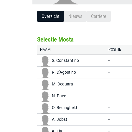
Overzicht
Nieuws
Carrière
Selectie Mosta
NAAM
POSITIE
S. Constantino
-
R. D'Agostino
-
M. Deguara
-
N. Pace
-
O. Bedingfield
-
A. Jobst
-
K. Lia
-