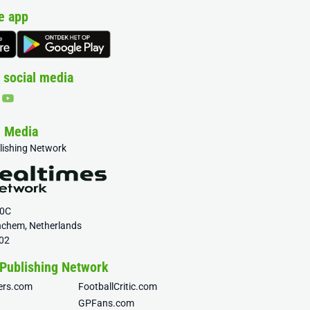
e app
 social media
& Media
blishing Network
20C
nchem, Netherlands
02
 Publishing Network
fers.com
FootballCritic.com
GPFans.com