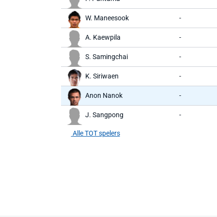
W. Maneesook
-
A. Kaewpila
-
S. Samingchai
-
K. Siriwaen
-
Anon Nanok
-
J. Sangpong
-
Alle TOT spelers