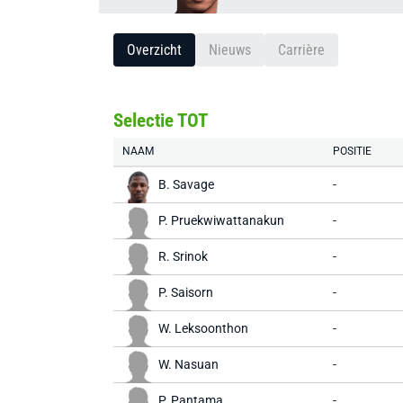
Overzicht
Nieuws
Carrière
Selectie TOT
NAAM
POSITIE
B. Savage
-
P. Pruekwiwattanakun
-
R. Srinok
-
P. Saisorn
-
W. Leksoonthon
-
W. Nasuan
-
P. Pantama
-