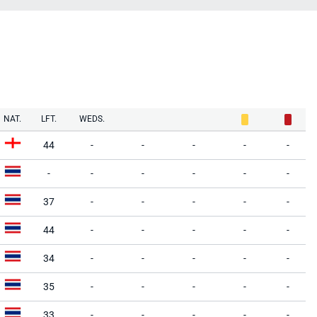
NAT.
LFT.
WEDS.
44
-
-
-
-
-
-
-
-
-
-
-
37
-
-
-
-
-
44
-
-
-
-
-
34
-
-
-
-
-
35
-
-
-
-
-
33
-
-
-
-
-