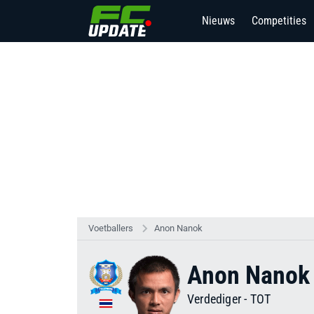
Nieuws
Competities
Voetballers
Anon Nanok
Anon Nanok
Verdediger
-
TOT