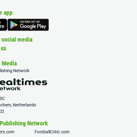
e app
 social media
& Media
blishing Network
20C
nchem, Netherlands
02
 Publishing Network
fers.com
FootballCritic.com