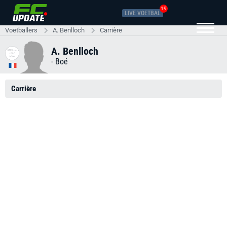
19
LIVE VOETBAL
Voetballers
A. Benlloch
Carrière
A. Benlloch
-
Boé
Carrière