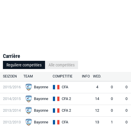
Carrière
Reguliere competities
Alle competities
SEIZOEN
TEAM
COMPETITIE
INFO
WED.
2015/2016
Bayonne
CFA
4
0
0
2014/2015
Bayonne
CFA 2
14
0
0
2013/2014
Bayonne
CFA 2
12
0
0
2012/2013
Bayonne
CFA
13
1
0