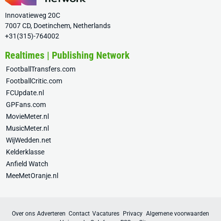
Innovatieweg 20C
7007 CD, Doetinchem, Netherlands
+31(315)-764002
Realtimes | Publishing Network
FootballTransfers.com
FootballCritic.com
FCUpdate.nl
GPFans.com
MovieMeter.nl
MusicMeter.nl
WijWedden.net
Kelderklasse
Anfield Watch
MeeMetOranje.nl
Over ons
Adverteren
Contact
Vacatures
Privacy
Algemene voorwaarden