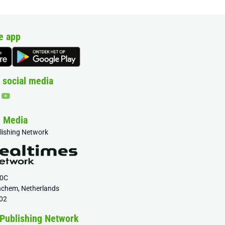
e app
 social media
& Media
blishing Network
20C
nchem, Netherlands
02
 Publishing Network