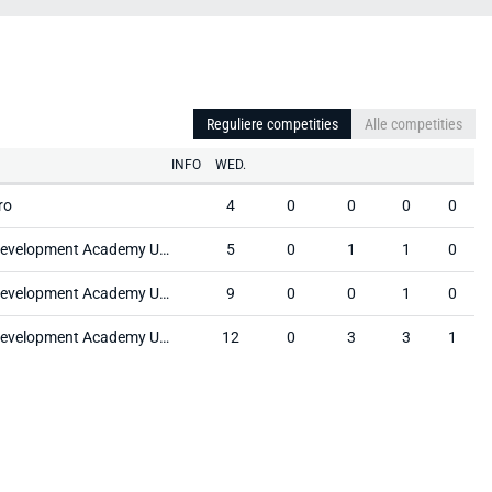
Reguliere competities
Alle competities
INFO
WED.
ro
4
0
0
0
0
US Soccer Development Academy U18/19
5
0
1
1
0
US Soccer Development Academy U18/19
9
0
0
1
0
US Soccer Development Academy U16/17
12
0
3
3
1