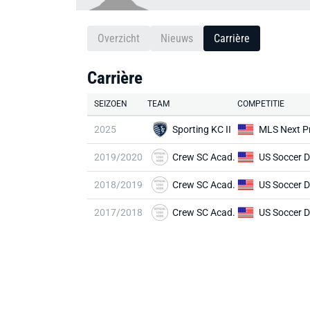
Overzicht
Nieuws
Carrière
Carrière
SEIZOEN
TEAM
COMPETITIE
2025
Sporting KC II
MLS Next P
2019/2020
Crew SC Acad.
2018/2019
Crew SC Acad.
2017/2018
Crew SC Acad.