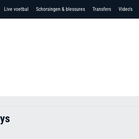
Live voetbal
Schorsingen & blessures
Transfers
Video's
ys