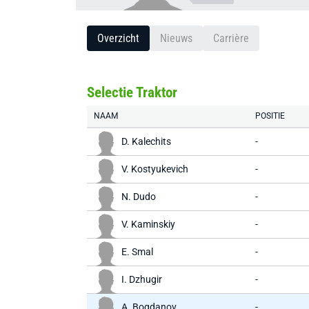
Overzicht
Nieuws
Carrière
Selectie Traktor
NAAM
POSITIE
D. Kalechits
-
V. Kostyukevich
-
N. Dudo
-
V. Kaminskiy
-
E. Smal
-
I. Dzhugir
-
A. Bogdanov
-