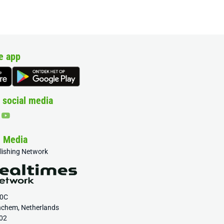
e app
 social media
& Media
blishing Network
20C
nchem, Netherlands
02