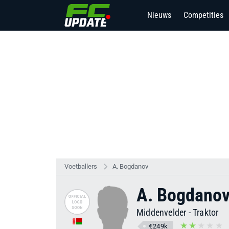
Nieuws
Competities
Voetballers
A. Bogdanov
A. Bogdano
Middenvelder
-
Traktor
€249k