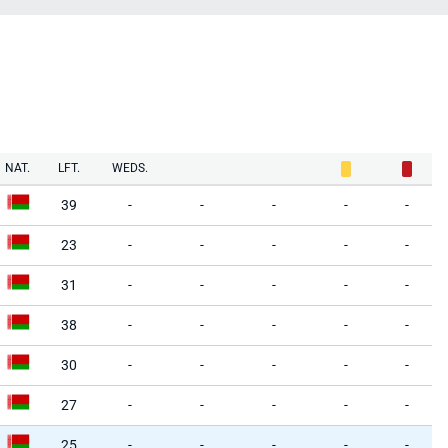
NAT.
LFT.
WEDS.
39
-
-
-
-
-
23
-
-
-
-
-
31
-
-
-
-
-
38
-
-
-
-
-
30
-
-
-
-
-
27
-
-
-
-
-
25
-
-
-
-
-