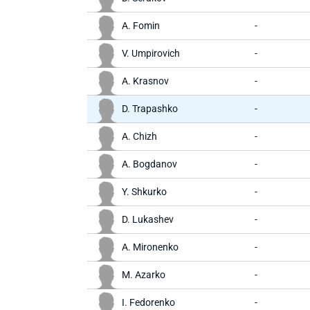
A. Fomin
-
V. Umpirovich
-
A. Krasnov
-
D. Trapashko
-
A. Chizh
-
A. Bogdanov
-
Y. Shkurko
-
D. Lukashev
-
A. Mironenko
-
M. Azarko
-
I. Fedorenko
-