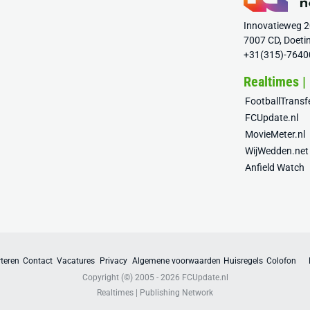
Innovatieweg 
7007 CD, Doeti
+31(315)-7640
Realtimes |
FootballTrans
FCUpdate.nl
MovieMeter.nl
WijWedden.net
Anfield Watch
teren
Contact
Vacatures
Privacy
Algemene voorwaarden
Huisregels
Colofon
Copyright (©) 2005 - 2026
FCUpdate.nl
Realtimes | Publishing Network