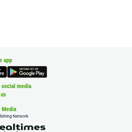
e app
 social media
& Media
blishing Network