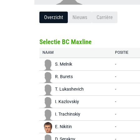
Overzicht
Nieuws
Carrière
Selectie BC Maxline
NAAM
POSITIE
S. Melnik
-
R. Burets
-
T. Lukashevich
-
I. Kazlovskiy
-
I. Trachinskiy
-
E. Nikitin
-
D. Serakov
-