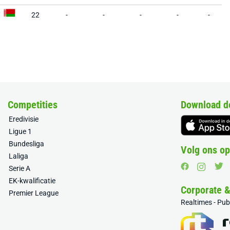
22
-
-
-
-
-
Competities
Download d
Eredivisie
Ligue 1
Bundesliga
Volg ons op
Laliga
Serie A
EK-kwalificatie
Corporate 
Premier League
Realtimes - Pu