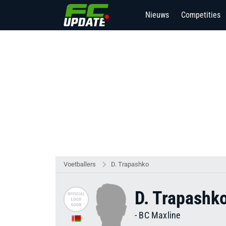
Nieuws
Competities
Voetballers
D. Trapashko
D. Trapashk
-
BC Maxline