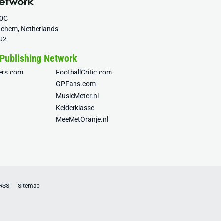
20C
nchem, Netherlands
02
 Publishing Network
fers.com
FootballCritic.com
GPFans.com
MusicMeter.nl
Kelderklasse
MeeMetOranje.nl
RSS
Sitemap