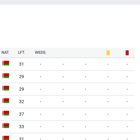
NAT.
LFT.
WEDS.
31
-
-
-
-
-
29
-
-
-
-
-
29
-
-
-
-
-
32
-
-
-
-
-
37
-
-
-
-
-
33
-
-
-
-
-
31
-
-
-
-
-