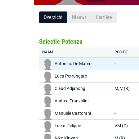
Overzicht
Nieuws
Carrière
Selectie Potenza
NAAM
POSITIE
Antonino De Marco
-
Luca Petrungaro
-
Claud Adjapong
M, V (R)
Andrea Franzolini
-
Manuele Castorani
-
Lucas Felippe
VM (C)
Niko Kirwan
M (R)