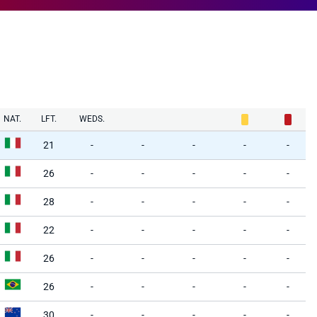
NAT.
LFT.
WEDS.
21
-
-
-
-
-
26
-
-
-
-
-
28
-
-
-
-
-
22
-
-
-
-
-
26
-
-
-
-
-
26
-
-
-
-
-
30
-
-
-
-
-