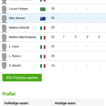
26
-
-
-
-
Lucas Felippe
30
-
-
-
-
Niko Kirwan
24
-
-
-
-
Matteo Ghisolfi
22
1
0
0
0
Matteo Manfredonia
22
-
-
-
-
L. Ferro
26
-
-
-
-
L. Russo
A. Bando
19
-
-
-
-
Alle Potenza spelers
Profiel
Volledige naam:
Huidige team: