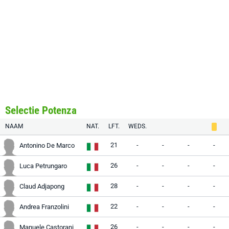
Selectie Potenza
NAAM
NAT.
LFT.
WEDS.
21
-
-
-
-
Antonino De Marco
26
-
-
-
-
Luca Petrungaro
28
-
-
-
-
Claud Adjapong
22
-
-
-
-
Andrea Franzolini
26
-
-
-
-
Manuele Castorani