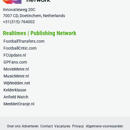
Innovatieweg 20C
7007 CD, Doetinchem, Netherlands
+31(315)-764002
Realtimes | Publishing Network
FootballTransfers.com
FootballCritic.com
FCUpdate.nl
GPFans.com
MovieMeter.nl
MusicMeter.nl
WijWedden.net
Kelderklasse
Anfield Watch
MeeMetOranje.nl
Over ons
Adverteren
Contact
Vacatures
Privacy
Algemene voorwaarden