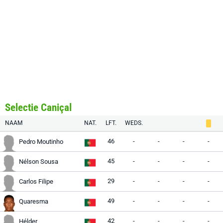
Selectie Caniçal
NAAM
NAT.
LFT.
WEDS.
46
-
-
-
-
Pedro Moutinho
45
-
-
-
-
Nélson Sousa
29
-
-
-
-
Carlos Filipe
49
-
-
-
-
Quaresma
42
-
-
-
-
Hélder