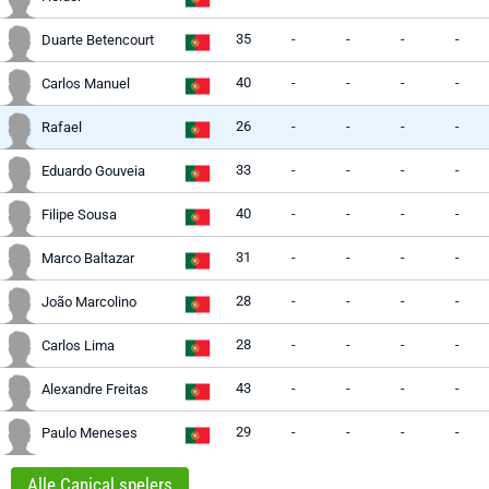
35
-
-
-
-
Duarte Betencourt
40
-
-
-
-
Carlos Manuel
26
-
-
-
-
Rafael
33
-
-
-
-
Eduardo Gouveia
40
-
-
-
-
Filipe Sousa
31
-
-
-
-
Marco Baltazar
28
-
-
-
-
João Marcolino
28
-
-
-
-
Carlos Lima
43
-
-
-
-
Alexandre Freitas
29
-
-
-
-
Paulo Meneses
Alle Caniçal spelers