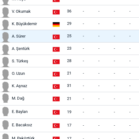
36
-
-
-
-
V. Okumak
29
-
-
-
-
K. Büyükdemir
25
-
-
-
-
A. Sürer
23
-
-
-
-
A. Şentürk
28
-
-
-
-
S. Türkeş
21
-
-
-
-
O. Uzun
31
-
-
-
-
K. Aşnaz
M. Dağ
21
-
-
-
-
E. Baylan
19
-
-
-
-
E. Bacaksız
17
-
-
-
-
M. Peköztürk
17
-
-
-
-