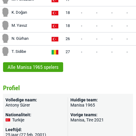
K. Doğan
18
-
-
-
-
M. Yavuz
18
-
-
-
-
N. Gürhan
26
-
-
-
-
T. Sidibe
27
-
-
-
-
Alle Manisa 1965 spelers
Profiel
Volledige naam:
Huidige team:
Antony Sürer
Manisa 1965
Nationaliteit:
Vorige teams:
Turkije
Manisa, Tire 2021
Leeftijd:
25 jaar (27 feb. 2001)