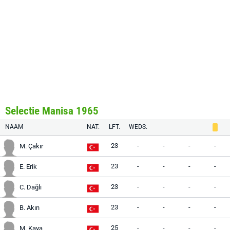
Selectie Manisa 1965
NAAM
NAT.
LFT.
WEDS.
23
-
-
-
-
M. Çakır
23
-
-
-
-
E. Erik
23
-
-
-
-
C. Dağlı
23
-
-
-
-
B. Akın
25
-
-
-
-
M. Kaya