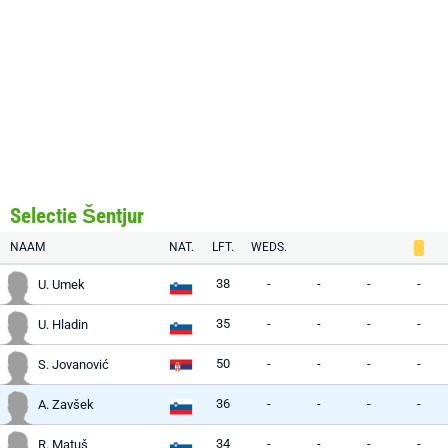
Selectie Šentjur
NAAM
NAT.
LFT.
WEDS.
38
-
-
-
-
U. Umek
35
-
-
-
-
U. Hladin
50
-
-
-
-
S. Jovanović
36
-
-
-
-
A. Zavšek
34
-
-
-
-
R. Matuš