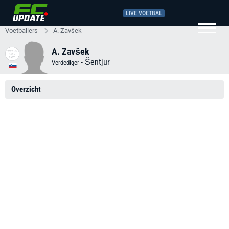
LIVE VOETBAL
Voetballers
A. Zavšek
A. Zavšek
-
Šentjur
Verdediger
Overzicht