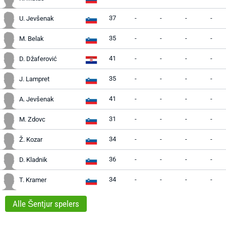
37
-
-
-
-
U. Jevšenak
35
-
-
-
-
M. Belak
41
-
-
-
-
D. Džaferović
35
-
-
-
-
J. Lampret
41
-
-
-
-
A. Jevšenak
31
-
-
-
-
M. Zdovc
34
-
-
-
-
Ž. Kozar
36
-
-
-
-
D. Kladnik
34
-
-
-
-
T. Kramer
Alle Šentjur spelers