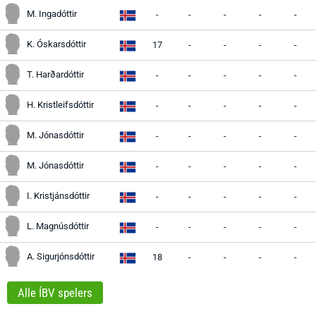
M. Ingadóttir
-
-
-
-
-
K. Óskarsdóttir
17
-
-
-
-
T. Harðardóttir
-
-
-
-
-
H. Kristleifsdóttir
-
-
-
-
-
M. Jónasdóttir
-
-
-
-
-
M. Jónasdóttir
-
-
-
-
-
I. Kristjánsdóttir
-
-
-
-
-
L. Magnúsdóttir
-
-
-
-
-
A. Sigurjónsdóttir
18
-
-
-
-
Alle ÍBV spelers