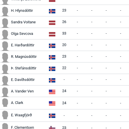
23
-
-
-
-
H. Hlynsdóttir
26
-
-
-
-
Sandra Voitane
33
-
-
-
-
Olga Sevcova
20
-
-
-
-
E. Harðardóttir
23
-
-
-
-
R. Magnúsdóttir
22
-
-
-
-
Þ. Stefánsdóttir
-
-
-
-
-
E. Davíðsdóttir
24
-
-
-
-
A. Vander Ven
A. Clark
24
-
-
-
-
E. Waagfjörð
-
-
-
-
-
F. Clementsen
23
-
-
-
-