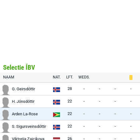
Selectie ÍBV
NAAM
NAT.
LFT.
WEDS.
28
-
-
-
-
G. Geirsdóttir
22
-
-
-
-
H. Jónsdóttir
22
-
-
-
-
Arden La-Rose
22
-
-
-
-
S. Sigursveinsdóttir
26
-
-
-
-
Viktorija Zaicikova