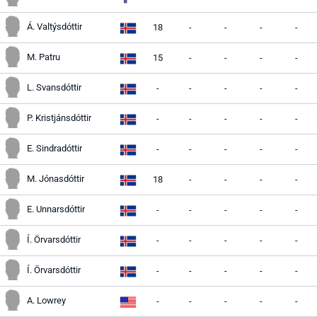
Á. Valtýsdóttir
18
-
-
-
-
M. Patru
15
-
-
-
-
L. Svansdóttir
-
-
-
-
-
P. Kristjánsdóttir
-
-
-
-
-
E. Sindradóttir
-
-
-
-
-
M. Jónasdóttir
18
-
-
-
-
E. Unnarsdóttir
-
-
-
-
-
Í. Örvarsdóttir
-
-
-
-
-
Í. Örvarsdóttir
-
-
-
-
-
A. Lowrey
-
-
-
-
-