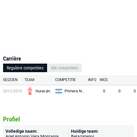
Carrière
Reguliere competities
Alle competities
SEIZOEN
TEAM
COMPETITIE
INFO
WED.
2012/2013
Huracán
Primera Nacional
0
0
0
Profiel
Volledige naam:
Huidige team:
Ariel Antonio Vera Montania
Berazategui