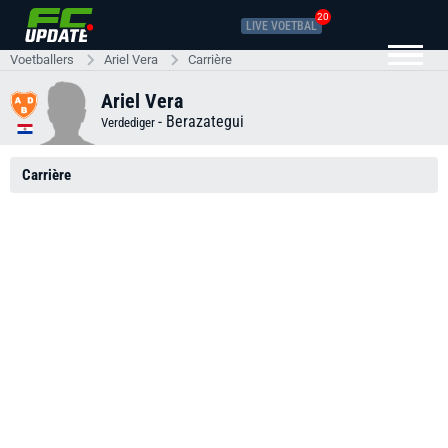
20
LIVE VOETBAL
Voetballers
Ariel Vera
Carrière
Ariel Vera
-
Berazategui
Verdediger
Carrière