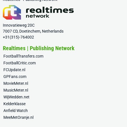
Innovatieweg 20C
7007 CD, Doetinchem, Netherlands
+31(315)-764002
Realtimes | Publishing Network
FootballTransfers.com
FootballCritic.com
FCUpdate.nl
GPFans.com
MovieMeter.nl
MusicMeter.nl
WijWedden.net
Kelderklasse
Anfield Watch
MeeMetOranje.nl