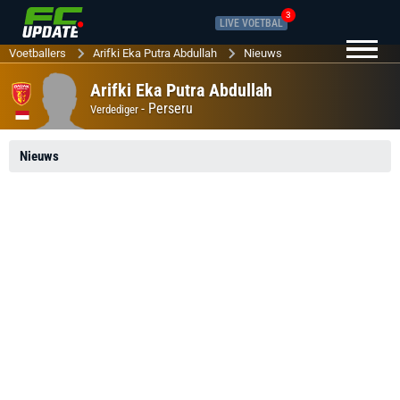
3
LIVE VOETBAL
Voetballers
Arifki Eka Putra Abdullah
Nieuws
Arifki Eka Putra Abdullah
-
Perseru
Verdediger
Nieuws