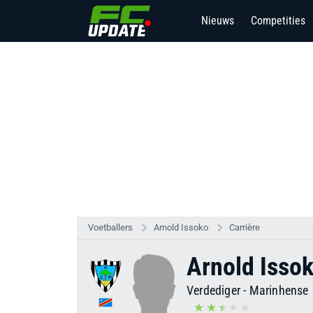
Nieuws
Competities
Voetballers
Arnold Issoko
Carrière
Arnold Isso
Verdediger
-
Marinhense