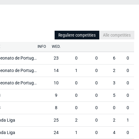
Reguliere competities
Alle competities
E
INFO
WED.
Campeonato de Portugal Prio
23
0
0
6
0
Campeonato de Portugal Prio
14
1
0
2
0
Campeonato de Portugal Prio
10
0
0
3
0
3
9
0
0
5
0
3
8
0
0
0
0
da Liga
25
2
0
2
1
da Liga
24
1
0
4
0