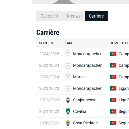
Overzicht
Nieuws
Carrière
Carrière
SEIZOEN
TEAM
COMPETITI
2024/2025
Moncarapachen.
2023/2024
Moncarapachen.
2023/2024
Marco
2022/2023
Moncarapachen.
Liga 
2022/2023
Sanjoanense
Liga 
2021/2022
Covilhã
Segun
2020/2021
Cova Piedade
Segun