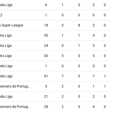
da Liga
6
1
0
2
0
 2
1
0
0
0
0
n Super League
18
3
8
2
0
ira Liga
30
1
1
4
0
ira Liga
24
0
1
5
0
ira Liga
30
5
0
5
0
da Liga
1
0
0
0
0
da Liga
41
7
0
7
1
Campeonato de Portugal Prio
5
2
0
1
1
da Liga
21
2
0
2
0
Campeonato de Portugal Prio
28
2
0
4
0