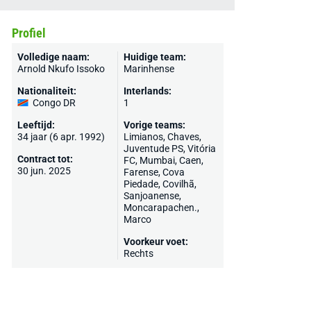
Profiel
Volledige naam:
Huidige team:
Arnold Nkufo Issoko
Marinhense
Nationaliteit:
Interlands:
Congo DR
1
Leeftijd:
Vorige teams:
34 jaar (6 apr. 1992)
Limianos,
Chaves
,
Juventude PS, Vitória
Contract tot:
FC, Mumbai,
Caen
,
30 jun. 2025
Farense
, Cova
Piedade, Covilhã,
Sanjoanense,
Moncarapachen.,
Marco
Voorkeur voet:
Rechts