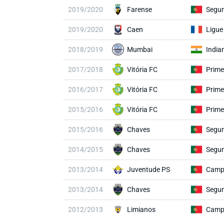
2019/2020
Farense
Segun
2019/2020
Caen
Ligue
2018/2019
Mumbai
India
2017/2018
Vitória FC
Prime
2016/2017
Vitória FC
Prime
2015/2016
Vitória FC
Prime
2015/2016
Chaves
Segun
2014/2015
Chaves
Segun
2013/2014
Juventude PS
2013/2014
Chaves
Segun
2012/2013
Limianos