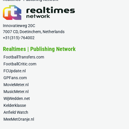
Innovatieweg 20C
7007 CD, Doetinchem, Netherlands
+31(315)-764002
Realtimes | Publishing Network
FootballTransfers.com
FootballCritic.com
FCUpdate.nl
GPFans.com
MovieMeter.nl
MusicMeter.nl
WijWedden.net
Kelderklasse
Anfield Watch
MeeMetOranje.nl