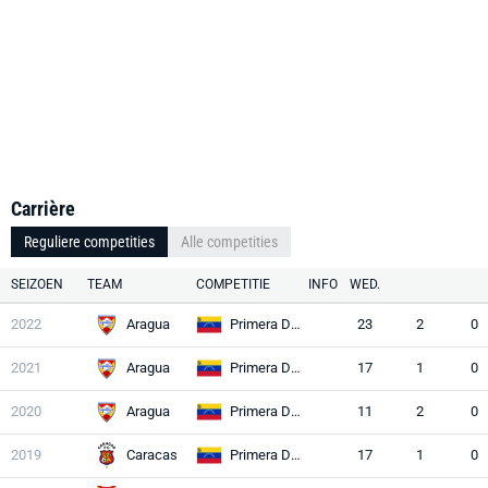
Carrière
Reguliere competities
Alle competities
SEIZOEN
TEAM
COMPETITIE
INFO
WED.
2022
Aragua
Primera División
23
2
0
2021
Aragua
Primera División
17
1
0
2020
Aragua
Primera División
11
2
0
2019
Caracas
Primera División
17
1
0