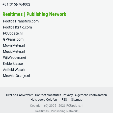
+31(315)-764002
Realtimes | Publishing Network
FootballTransfers.com
FootballCritic.com
FCUpdate.nl
GPFans.com
MovieMeter.nl
MusicMeter.nl
WijWedden.net
Kelderklasse
Anfield Watch
MeeMetOranje.nl
Over ons
Adverteren
Contact
Vacatures
Privacy
Algemene voorwaarden
Huisregels
Colofon
RSS
Sitemap
Copyright (©) 2005 - 2026
FCUpdate.nl
Realtimes | Publishing Network