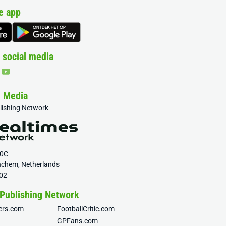
e app
 social media
& Media
blishing Network
20C
nchem, Netherlands
02
 Publishing Network
fers.com
FootballCritic.com
GPFans.com