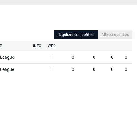
Reguliere competities
Alle competities
E
INFO
WED.
t League
1
0
0
0
0
t League
1
0
0
0
0