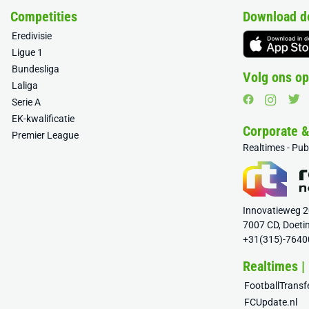
Competities
Download d
Eredivisie
Ligue 1
Bundesliga
Volg ons op
Laliga
Serie A
EK-kwalificatie
Corporate 
Premier League
Realtimes - Pu
Innovatieweg 
7007 CD, Doeti
+31(315)-7640
Realtimes |
FootballTrans
FCUpdate.nl