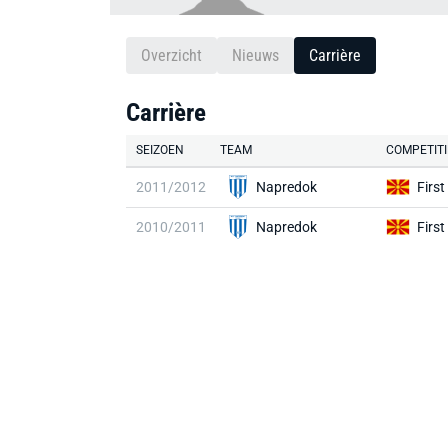
Overzicht
Nieuws
Carrière
Carrière
SEIZOEN
TEAM
COMPETITI
2011/2012
Napredok
Firs
2010/2011
Napredok
Firs