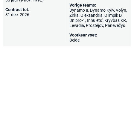
33 jaar (9 nov. 1992)
Vorige teams:
Contract tot:
Dynamo II,
Dynamo Kyiv
, Volyn,
31 dec. 2026
Zirka,
Oleksandria
, Olimpik D,
Dnipro-1
, Inhulets',
Kryvbas KR
,
Levadia
, Prostějov,
Panevėžys
Voorkeur voet:
Beide