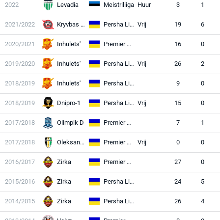
2022
Levadia
Meistriliiga
Huur
3
1
2021/2022
Kryvbas KR
Persha Liga
Vrij
19
6
2020/2021
Inhulets'
Premier League
16
0
2019/2020
Inhulets'
Persha Liga
Vrij
26
2
2018/2019
Inhulets'
Persha Liga
9
0
2018/2019
Dnipro-1
Persha Liga
Vrij
15
0
2017/2018
Olimpik D
Premier League
7
1
2017/2018
Oleksandria
Premier League
Vrij
0
0
2016/2017
Zirka
Premier League
27
0
2015/2016
Zirka
Persha Liga
24
5
2014/2015
Zirka
Persha Liga
26
4