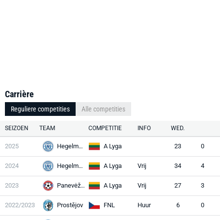
Carrière
Reguliere competities
Alle competities
SEIZOEN
TEAM
COMPETITIE
INFO
WED.
2025
Hegelmann
A Lyga
23
0
2024
Hegelmann
A Lyga
Vrij
34
4
2023
Panevėžys
A Lyga
Vrij
27
3
2022/2023
Prostějov
FNL
Huur
6
0