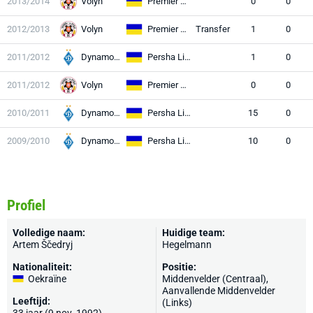
2013/2014
Volyn
Premier League
0
0
2012/2013
Volyn
Premier League
Transfer
1
0
2011/2012
Dynamo II
Persha Liga
1
0
2011/2012
Volyn
Premier League
0
0
2010/2011
Dynamo II
Persha Liga
15
0
2009/2010
Dynamo II
Persha Liga
10
0
Profiel
Volledige naam:
Huidige team:
Artem Ščedryj
Hegelmann
Nationaliteit:
Positie:
Oekraïne
Middenvelder (Centraal),
Aanvallende Middenvelder
Leeftijd:
(Links)